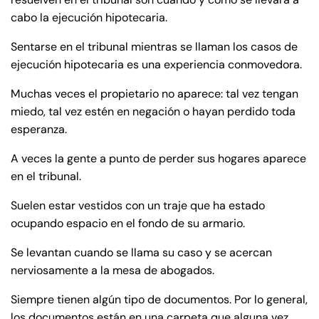
de
cabo la ejecución hipotecaria.
C
on
Sentarse en el tribunal mientras se llaman los casos de
ne
ejecución hipotecaria es una experiencia conmovedora.
cti
Muchas veces el propietario no aparece: tal vez tengan
cu
miedo, tal vez estén en negación o hayan perdido toda
t
esperanza.
A veces la gente a punto de perder sus hogares aparece
en el tribunal.
Suelen estar vestidos con un traje que ha estado
ocupando espacio en el fondo de su armario.
Se levantan cuando se llama su caso y se acercan
nerviosamente a la mesa de abogados.
Siempre tienen algún tipo de documentos. Por lo general,
los documentos están en una carpeta que alguna vez