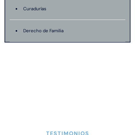
Curadurías
Derecho de Familia
Lesión catastrófica
Lesión por quemadura
Leyes de Connecticut
Mordedura de perro
TESTIMONIOS