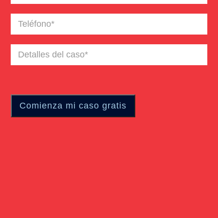
electrónico
(Required)
Teléfono
(Required)
Detalles
del
caso
(Required)