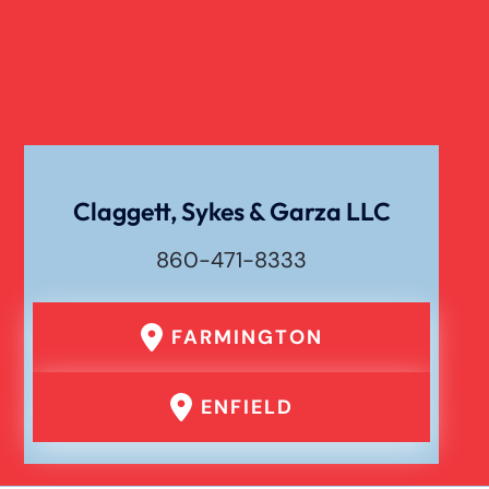
Claggett, Sykes & Garza LLC
860-471-8333
FARMINGTON
ENFIELD