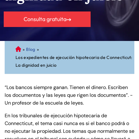
Consulta gratuita
»
Blog
»
A
Los expedientes de ejecución hipotecaria de Connecticut:
bo
La dignidad en juicio
ga
do
de
“Los bancos siempre ganan. Tienen el dinero. Escriben
Pe
los documentos y las leyes que rigen los documentos”. -
rs
Un profesor de la escuela de leyes.
on
al
En los tribunales de ejecución hipotecaria de
Inj
Connecticut, el tema casi nunca es si el banco podrá o
ur
no ejecutar la propiedad. Los temas que normalmente se
y
resuelven en el tribunal son cuándo y cómo se llevará a