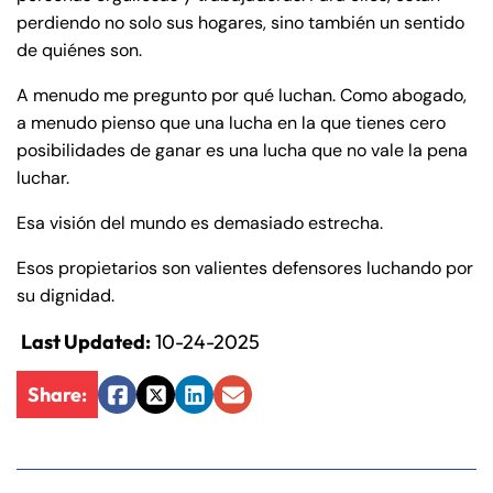
perdiendo no solo sus hogares, sino también un sentido
de quiénes son.
A menudo me pregunto por qué luchan. Como abogado,
a menudo pienso que una lucha en la que tienes cero
posibilidades de ganar es una lucha que no vale la pena
luchar.
Esa visión del mundo es demasiado estrecha.
Esos propietarios son valientes defensores luchando por
Farmington - Hours
Enfield - Hours
su dignidad.
Last Updated:
10-24-2025
Answering Service
Answering Service
Office Hours
Office Hours
24/7
24/7
Share:
Facebook
Twitter
LinkedIn
Email
8:30 AM – 5:00
8:30 AM – 5:00
Monday
Monday
PM
PM
8:30 AM – 5:00
8:30 AM – 5:00