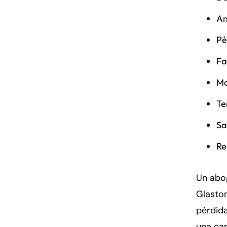
An
Pé
Fa
Mo
Te
Sa
Re
Un abo
Glaston
pérdid
una can