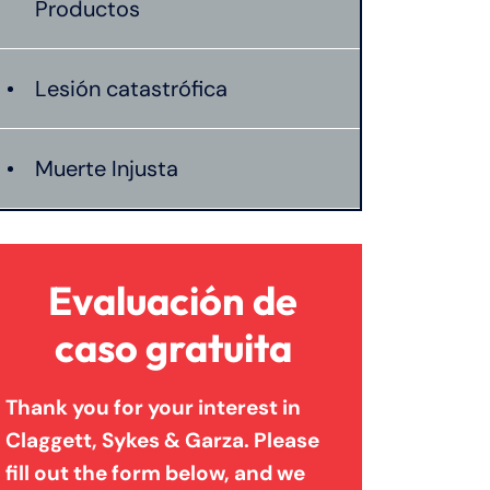
Productos
Lesión catastrófica
Muerte Injusta
Evaluación de
caso gratuita
Thank you for your interest in
Claggett, Sykes & Garza. Please
fill out the form below, and we