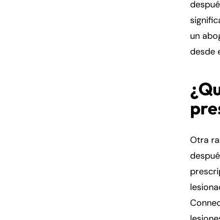
después
signifi
un abo
desde e
¿Qu
pre
Otra r
después
prescri
lesion
Connect
lesione