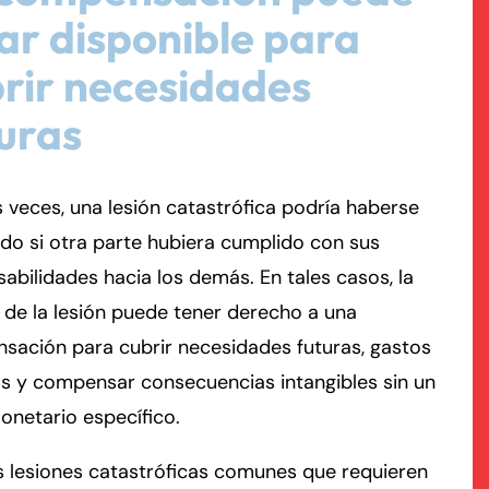
ar disponible para
rmington - Hours
field - Hours
rir necesidades
uras
swering Service 24/7
swering Service 24/7
Office Hours
Office Hours
nday
nday
8:30 AM – 5:00 PM
8:30 AM – 5:00 PM
esday
esday
8:30 AM – 5:00 PM
8:30 AM – 5:00 PM
veces, una lesión catastrófica podría haberse
dnesday
dnesday
8:30 AM – 5:00 PM
8:30 AM – 5:00 PM
do si otra parte hubiera cumplido con sus
ursday
ursday
8:30 AM – 5:00 PM
8:30 AM – 5:00 PM
abilidades hacia los demás. En tales casos, la
iday
iday
8:30 AM – 5:00 PM
8:30 AM – 5:00 PM
 de la lesión puede tener derecho a una
turday
turday
Closed
Closed
sación para cubrir necesidades futuras, gastos
nday
nday
Closed
Closed
s y compensar consecuencias intangibles sin un
onetario específico.
 lesiones catastróficas comunes que requieren