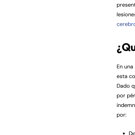
presen
lesione
cerebr
¿Qu
En una
esta c
Dado q
por pé
indemn
por:
Do