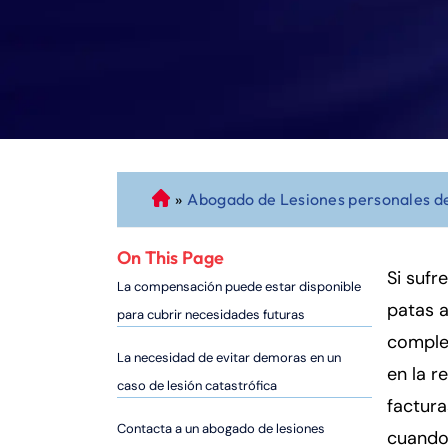
»
Abogado de Lesiones personales d
A
b
o
On This Page
g
Si sufr
La compensación puede estar disponible
a
patas a
para cubrir necesidades futuras
d
complet
o
La necesidad de evitar demoras en un
en la r
d
caso de lesión catastrófica
e
factura
P
Contacta a un abogado de lesiones
cuando