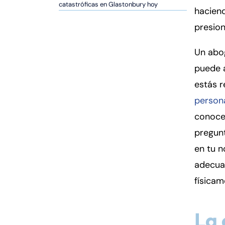
er
catastróficas en Glastonbury hoy
haciend
so
presio
n
al
Un abo
Inj
ur
puede 
y
estás 
d
person
e
C
conoce
o
pregunt
n
en tu 
n
adecua
ec
ti
físicam
cu
t
La