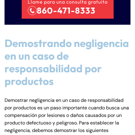
Llame para una consulta gratuita
860-471-8333
Demostrando negligencia
en un caso de
responsabilidad por
productos
Farmington - Hours
Enfield - Hours
Demostrar negligencia en un caso de responsabilidad
por productos es un paso importante cuando busca una
Answering Service
Answering Service
compensación por lesiones o daños causados por un
Office Hours
Office Hours
producto defectuoso y peligroso. Para establecer la
24/7
24/7
negligencia, debemos demostrar los siguientes
8:30 AM – 5:00
8:30 AM – 5:00