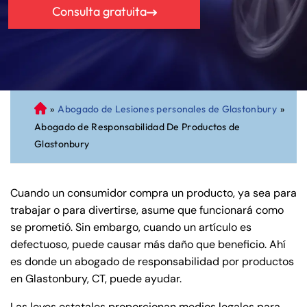
Consulta gratuita
»
Abogado de Lesiones personales de Glastonbury
»
A
Abogado de Responsabilidad De Productos de
bo
Glastonbury
ga
do
de
Cuando un consumidor compra un producto, ya sea para
Pe
trabajar o para divertirse, asume que funcionará como
rs
se prometió. Sin embargo, cuando un artículo es
on
defectuoso, puede causar más daño que beneficio. Ahí
al
es donde un abogado de responsabilidad por productos
Inj
en Glastonbury, CT, puede ayudar.
ur
y
Las leyes estatales proporcionan medios legales para