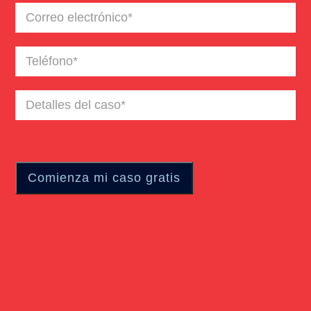
Correo
electrónico
(Required)
Teléfono
(Required)
Detalles
del
caso
(Required)