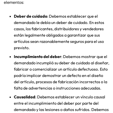
Monday
Monday
elementos:
PM
PM
8:30 AM – 5:00
8:30 AM – 5:00
Deber de cuidado
: Debemos establecer que el
Tuesday
Tuesday
PM
PM
demandado le debía un deber de cuidado. En estos
8:30 AM – 5:00
8:30 AM – 5:00
casos, los fabricantes, distribuidores y vendedores
Wednesday
Wednesday
están legalmente obligados a garantizar que sus
PM
PM
artículos sean razonablemente seguros para el uso
8:30 AM – 5:00
8:30 AM – 5:00
Thursday
Thursday
previsto.
PM
PM
Incumplimiento del deber
: Debemos mostrar que el
8:30 AM – 5:00
8:30 AM – 5:00
Friday
Friday
demandado incumplió su deber de cuidado al diseñar,
PM
PM
fabricar o comercializar un artículo defectuoso. Esto
Saturday
Saturday
Closed
Closed
podría implicar demostrar un defecto en el diseño
del artículo, procesos de fabricación incorrectos o la
Sunday
Sunday
Closed
Closed
falta de advertencias o instrucciones adecuadas.
Causalidad
: Debemos establecer un vínculo causal
entre el incumplimiento del deber por parte del
demandado y las lesiones o daños sufridos. Debemos