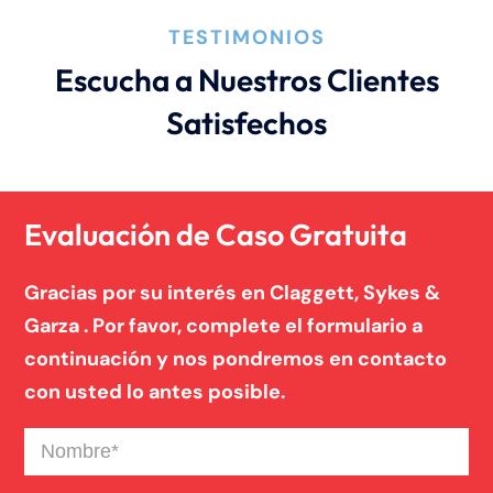
TESTIMONIOS
Muerte Injusta
Escucha a Nuestros Clientes
Satisfechos
Negligencia Medica
Responsabilidad De Productos
Evaluación de Caso Gratuita
Gracias por su interés en Claggett, Sykes &
Garza . Por favor, complete el formulario a
continuación y nos pondremos en contacto
con usted lo antes posible.
Nombre
(Required)