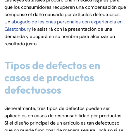
de
que los consumidores recuperen una compensación que
C
compense el daño causado por artículos defectuosos.
on
Un
abogado de lesiones personales con experiencia en
ne
Glastonbury
le asistirá con la presentación de una
cti
demanda y abogará en su nombre para alcanzar un
cu
resultado justo.
t
Tipos de defectos en
casos de productos
defectuosos
Generalmente, tres tipos de defectos pueden ser
aplicables en casos de responsabilidad por productos.
Si el diseño principal de un artículo es tan defectuoso
que no puede funcionar de manera segura, incluso si se