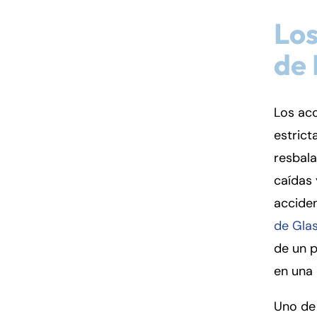
Los
Fa
En
de 
An
An
Mo
Mo
Los acc
Tu
Tu
estrict
We
We
resbala
Th
Th
caídas 
Fr
Fr
acciden
Sa
Sa
de Gla
Su
Su
de un p
en una 
Uno de 