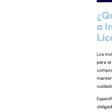
¿Q
a I
Lic
Los inv
para el
compra
mantene
cuidado
Específ
obliga