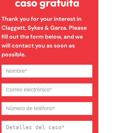
caso gratuita
Muerte Injusta
Thank you for your interest in
Claggett, Sykes & Garza. Please
Negligencia Medica
fill out the form below, and we
will contact you as soon as
Responsabilidad De
possible.
Productos
Nombre
(Required)
Correo
electrónico
(Required)
Número
de
teléfono
(Required)
Detalles
del