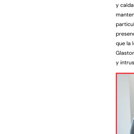
y caída
mantene
particu
presenc
que la 
Glaston
y intru