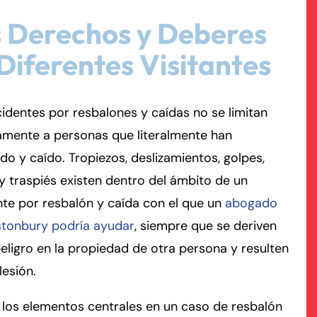
 Derechos y Deberes
rmington - Hours
field - Hours
Diferentes Visitantes
swering Service 24/7
swering Service 24/7
Office Hours
Office Hours
nday
nday
8:30 AM – 5:00 PM
8:30 AM – 5:00 PM
identes por resbalones y caídas no se limitan
esday
esday
8:30 AM – 5:00 PM
8:30 AM – 5:00 PM
amente a personas que literalmente han
dnesday
dnesday
8:30 AM – 5:00 PM
8:30 AM – 5:00 PM
do y caído. Tropiezos, deslizamientos, golpes,
ursday
ursday
8:30 AM – 5:00 PM
8:30 AM – 5:00 PM
y traspiés existen dentro del ámbito de un
iday
iday
8:30 AM – 5:00 PM
8:30 AM – 5:00 PM
te por resbalón y caída con el que un
abogado
turday
turday
Closed
Closed
stonbury podría ayudar
, siempre que se deriven
nday
nday
Closed
Closed
eligro en la propiedad de otra persona y resulten
lesión.
los elementos centrales en un caso de resbalón