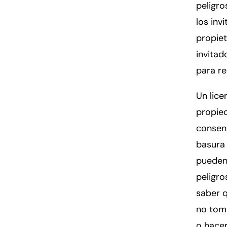
peligro
los inv
propiet
invitad
para r
Un lice
propie
consent
basura 
pueden
peligro
saber q
no toma
o hacer