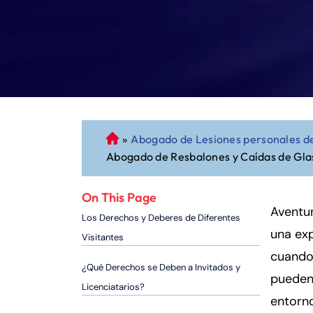
»
Abogado de Lesiones personales d
A
Abogado de Resbalones y Caídas de Gla
b
o
g
On This Page
a
Aventu
Los Derechos y Deberes de Diferentes
d
una exp
Visitantes
o
cuando 
d
¿Qué Derechos se Deben a Invitados y
pueden 
e
Licenciatarios?
P
entorno