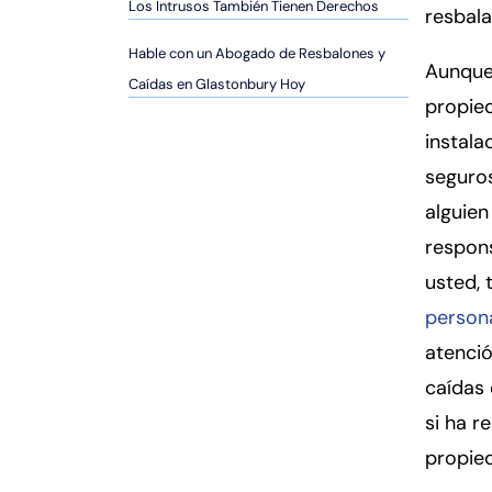
er
Los Intrusos También Tienen Derechos
resbala
so
Hable con un Abogado de Resbalones y
n
Aunque 
Caídas en Glastonbury Hoy
al
propie
Inj
instal
ur
y
seguros
d
alguie
e
respon
C
o
usted, 
n
person
n
atenci
ec
caídas 
ti
cu
si ha r
t
propie