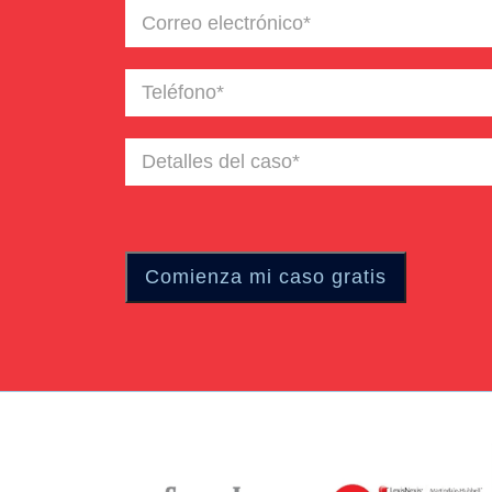
Correo
electrónico
(Required)
Teléfono
(Required)
Detalles
del
caso
(Required)