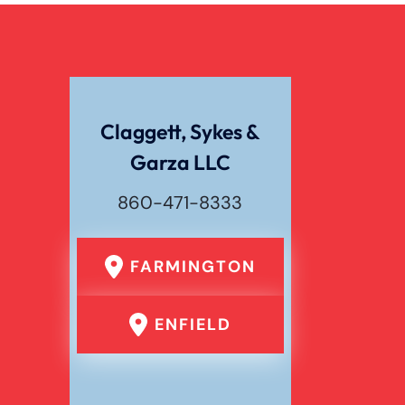
Claggett, Sykes &
Garza LLC
860-471-8333
FARMINGTON
ENFIELD