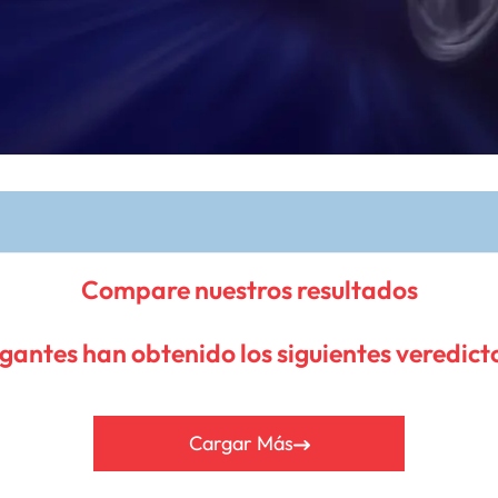
Compare nuestros resultados
gantes han obtenido los siguientes veredict
Cargar Más