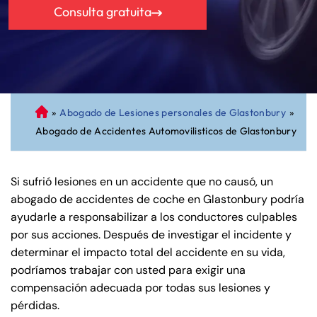
Consulta gratuita
»
Abogado de Lesiones personales de Glastonbury
»
A
Abogado de Accidentes Automovilisticos de Glastonbury
bo
ga
do
Si sufrió lesiones en un accidente que no causó, un
de
abogado de accidentes de coche en Glastonbury podría
Pe
ayudarle a responsabilizar a los conductores culpables
rs
por sus acciones. Después de investigar el incidente y
on
determinar el impacto total del accidente en su vida,
al
podríamos trabajar con usted para exigir una
Inj
compensación adecuada por todas sus lesiones y
ur
pérdidas.
y