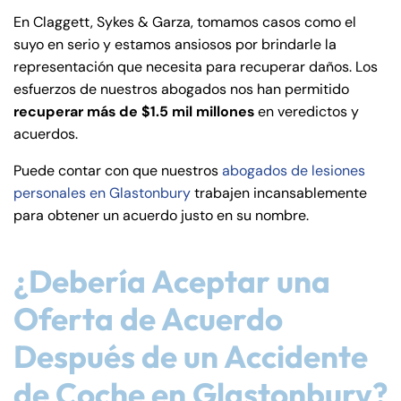
de
En Claggett, Sykes & Garza, tomamos casos como el
C
suyo en serio y estamos ansiosos por brindarle la
on
representación que necesita para recuperar daños. Los
ne
esfuerzos de nuestros abogados nos han permitido
cti
recuperar más de $1.5 mil millones
en veredictos y
cu
acuerdos.
t
Puede contar con que nuestros
abogados de lesiones
personales en Glastonbury
trabajen incansablemente
para obtener un acuerdo justo en su nombre.
¿Debería Aceptar una
Oferta de Acuerdo
Después de un Accidente
de Coche en Glastonbury?