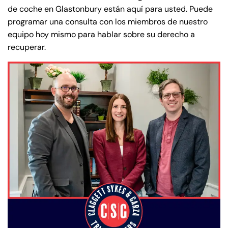
de coche en Glastonbury están aquí para usted. Puede
programar una consulta con los miembros de nuestro
equipo hoy mismo para hablar sobre su derecho a
recuperar.
Farmington - Hours
Enfield - Hours
Answering Service
Answering Service
Office Hours
Office Hours
24/7
24/7
8:30 AM – 5:00
8:30 AM – 5:00