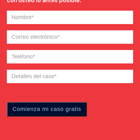
con usted lo antes posible.
Nombre
(Required)
Correo
electrónico
(Required)
Teléfono
(Required)
Detalles
del
caso
(Required)