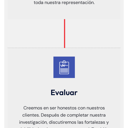
toda nuestra representación.
Farmington - Hours
Enfield - Hours
Evaluar
Answering Service
Answering Service
Office Hours
Office Hours
Creemos en ser honestos con nuestros
24/7
24/7
clientes. Después de completar nuestra
8:30 AM – 5:00
8:30 AM – 5:00
investigación, discutiremos las fortalezas y
Monday
Monday