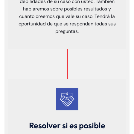
PM
PM
debilidades de su caso con usted. También
hablaremos sobre posibles resultados y
8:30 AM – 5:00
8:30 AM – 5:00
Tuesday
Tuesday
cuánto creemos que vale su caso. Tendrá la
PM
PM
oportunidad de que se respondan todas sus
8:30 AM – 5:00
8:30 AM – 5:00
preguntas.
Wednesday
Wednesday
PM
PM
8:30 AM – 5:00
8:30 AM – 5:00
Thursday
Thursday
PM
PM
8:30 AM – 5:00
8:30 AM – 5:00
Friday
Friday
PM
PM
Saturday
Saturday
Closed
Closed
Sunday
Sunday
Closed
Closed
Resolver si es posible