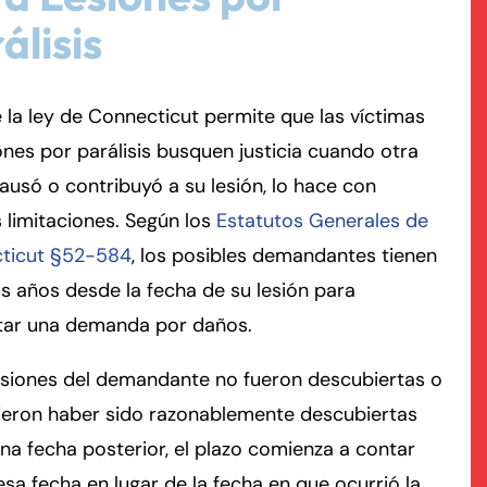
álisis
rmington - Hours
field - Hours
la ley de Connecticut permite que las víctimas
swering Service 24/7
swering Service 24/7
Office Hours
Office Hours
ones por parálisis busquen justicia cuando otra
nday
nday
8:30 AM – 5:00 PM
8:30 AM – 5:00 PM
ausó o contribuyó a su lesión, lo hace con
esday
esday
8:30 AM – 5:00 PM
8:30 AM – 5:00 PM
 limitaciones. Según los
Estatutos Generales de
dnesday
dnesday
8:30 AM – 5:00 PM
8:30 AM – 5:00 PM
ticut §52-584
, los posibles demandantes tienen
ursday
ursday
8:30 AM – 5:00 PM
8:30 AM – 5:00 PM
s años desde la fecha de su lesión para
iday
iday
8:30 AM – 5:00 PM
8:30 AM – 5:00 PM
tar una demanda por daños.
turday
turday
Closed
Closed
nday
nday
Closed
Closed
lesiones del demandante no fueron descubiertas o
ieron haber sido razonablemente descubiertas
na fecha posterior, el plazo comienza a contar
sa fecha en lugar de la fecha en que ocurrió la