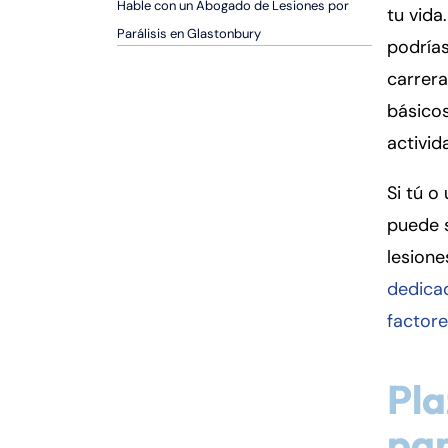
er
Hable con un Abogado de Lesiones por
tu vida
so
Parálisis en Glastonbury
podrías
n
carrera
al
Inj
básicos
ur
activid
y
d
Si tú o
e
puede 
C
o
lesione
n
dedicad
n
factore
ec
ti
cu
Pla
t
par