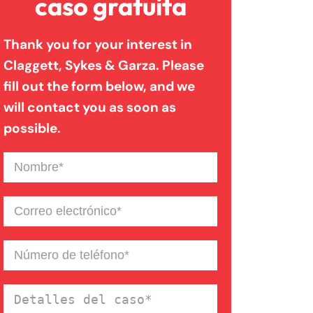
caso gratuita
Muerte Injusta
Thank you for your interest in
Claggett, Sykes & Garza. Please
Negligencia Medica
fill out the form below, and we
will contact you as soon as
Responsabilidad De
possible.
Productos
Nombre
(Required)
Correo
electrónico
(Required)
Número
de
teléfono
(Required)
Detalles
del