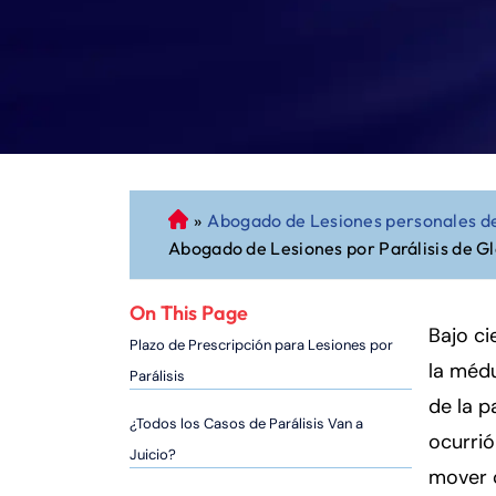
»
Abogado de Lesiones personales d
A
Abogado de Lesiones por Parálisis de G
b
o
g
On This Page
a
Bajo ci
Plazo de Prescripción para Lesiones por
d
la médu
Parálisis
o
de la p
d
¿Todos los Casos de Parálisis Van a
ocurrió
e
Juicio?
P
mover 