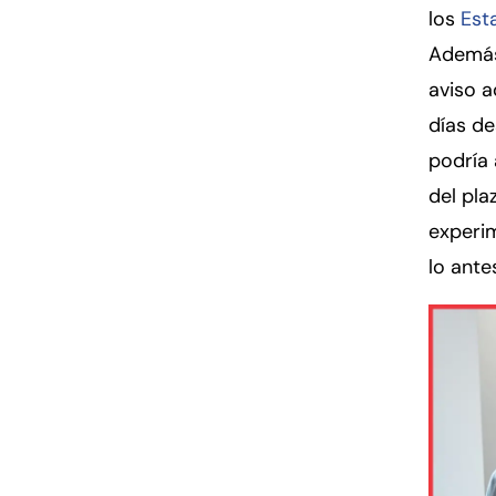
los
Est
Además
aviso a
días de
podría
del pl
experim
lo ante