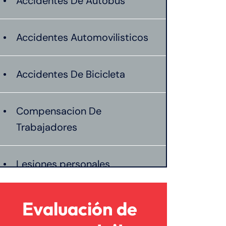
Accidentes De Autobus
Accidentes Automovilisticos
Accidentes De Bicicleta
Compensacion De
Trabajadores
Lesiones personales
Preeclampsia
Evaluación de