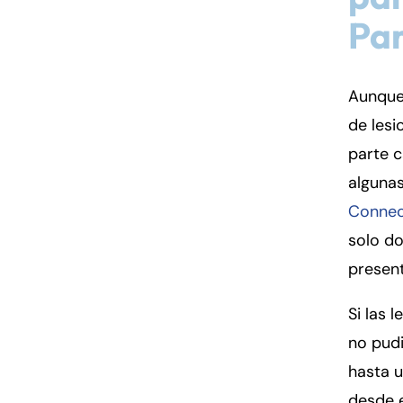
Par
Fa
En
Aunque 
An
An
de lesi
Mo
Mo
parte c
Tu
Tu
algunas
We
We
Connec
Th
Th
solo do
Fr
Fr
presen
Sa
Sa
Su
Su
Si las 
no pud
hasta u
desde e