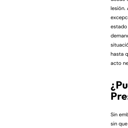
lesión.
excepc
estado 
demand
situaci
hasta q
acto ne
¿Pu
Pre
Sin emb
sin qu