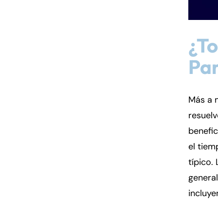
¿To
Par
Más a m
resuelv
benefic
el tiem
típico.
genera
incluye