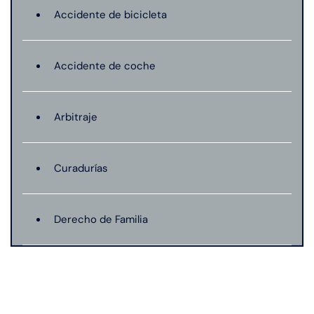
Accidente de bicicleta
Accidente de coche
Arbitraje
Curadurías
Derecho de Familia
Lesión catastrófica