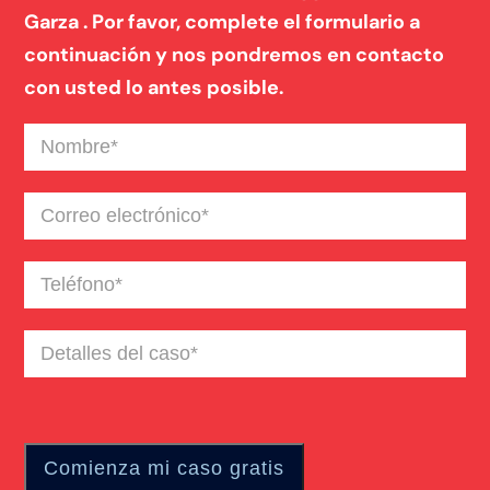
Garza . Por favor, complete el formulario a
continuación y nos pondremos en contacto
con usted lo antes posible.
Nombre
(Required)
Correo
electrónico
(Required)
Teléfono
(Required)
Detalles
del
caso
(Required)