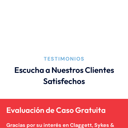
Lesión por quemadura
Leyes de Connecticut
Mordedura de perro
TESTIMONIOS
Negligencia médica
Escucha a Nuestros Clientes
Satisfechos
Noticias de la Firma
Un blog de derecho de Connecticut
Evaluación de Caso Gratuita
Gracias por su interés en Claggett, Sykes &