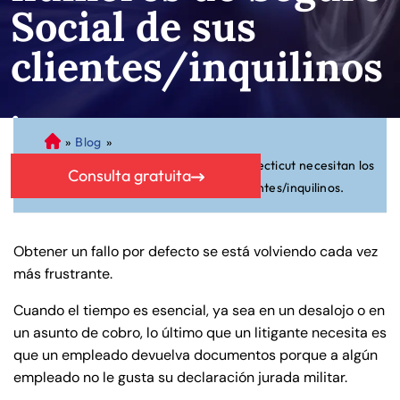
Social de sus
clientes/inquilinos
.
»
Blog
»
A
Los negocios y propietarios de Connecticut necesitan los
bo
Consulta gratuita
números de Seguro Social de sus clientes/inquilinos.
ga
do
de
Obtener un fallo por defecto se está volviendo cada vez
Pe
más frustrante.
rs
on
Cuando el tiempo es esencial, ya sea en un desalojo o en
al
un asunto de cobro, lo último que un litigante necesita es
Inj
que un empleado devuelva documentos porque a algún
ur
empleado no le gusta su declaración jurada militar.
y