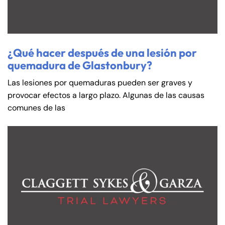
Saturday
Saturday
Closed
Closed
Sunday
Sunday
Closed
Closed
¿Qué hacer después de una lesión por
quemadura de Glastonbury?
Las lesiones por quemaduras pueden ser graves y
provocar efectos a largo plazo. Algunas de las causas
comunes de las