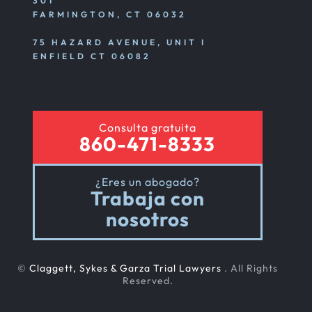
301
FARMINGTON, CT 06032
75 HAZARD AVENUE, UNIT I
ENFIELD CT 06082
Consulta gratuita
860-471-8333
¿Eres un abogado?
Trabaja con
nosotros
©
Claggett, Sykes & Garza Trial Lawyers
. All Rights
Reserved.