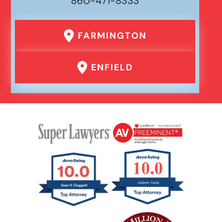
860-471-8333
FARMINGTON
ENFIELD