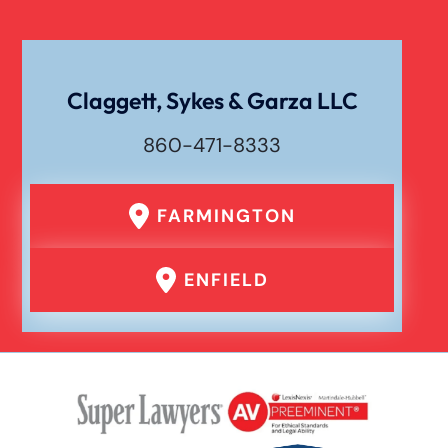
Claggett, Sykes & Garza LLC
860-471-8333
FARMINGTON
ENFIELD