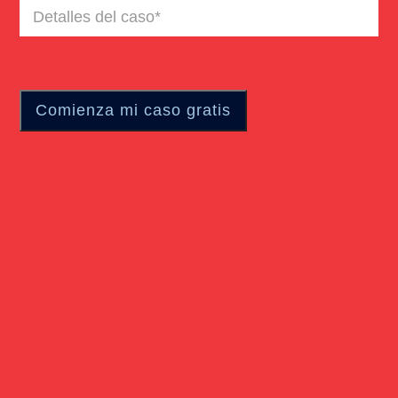
Detalles
del
caso
(Required)