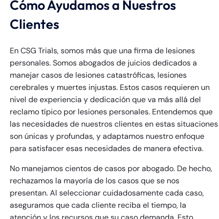
Cómo Ayudamos a Nuestros
Clientes
En CSG Trials, somos más que una firma de lesiones
personales. Somos abogados de juicios dedicados a
manejar casos de lesiones catastróficas, lesiones
cerebrales y muertes injustas. Estos casos requieren un
nivel de experiencia y dedicación que va más allá del
reclamo típico por lesiones personales. Entendemos que
las necesidades de nuestros clientes en estas situaciones
son únicas y profundas, y adaptamos nuestro enfoque
para satisfacer esas necesidades de manera efectiva.
No manejamos cientos de casos por abogado. De hecho,
rechazamos la mayoría de los casos que se nos
Farmington - Hours
Enfield - Hours
presentan. Al seleccionar cuidadosamente cada caso,
aseguramos que cada cliente reciba el tiempo, la
Answering Service
Answering Service
Office Hours
Office Hours
atención y los recursos que su caso demanda. Esto