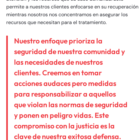
24/7
24/7
permite a nuestros clientes enfocarse en su recuperación
8:30 AM – 5:00
8:30 AM – 5:00
mientras nosotros nos concentramos en asegurar los
Monday
Monday
PM
PM
recursos que necesitan para el tratamiento.
8:30 AM – 5:00
8:30 AM – 5:00
Tuesday
Tuesday
Nuestro enfoque prioriza la
PM
PM
seguridad de nuestra comunidad y
8:30 AM – 5:00
8:30 AM – 5:00
Wednesday
Wednesday
PM
PM
las necesidades de nuestros
8:30 AM – 5:00
8:30 AM – 5:00
clientes. Creemos en tomar
Thursday
Thursday
PM
PM
acciones audaces pero medidas
8:30 AM – 5:00
8:30 AM – 5:00
Friday
Friday
para responsabilizar a aquellos
PM
PM
que violan las normas de seguridad
Saturday
Saturday
Closed
Closed
y ponen en peligro vidas. Este
Sunday
Sunday
Closed
Closed
compromiso con la justicia es la
clave de nuestra exitosa defensa.