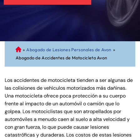
»
Abogado de Lesiones Personales de Avon
»
A
Abogado de Accidentes de Motocicleta Avon
bo
ga
do
Los accidentes de motocicleta tienden a ser algunas de
de
las colisiones de vehículos motorizados más dañinas.
Pe
Una motocicleta ofrece poca protección a su cuerpo
rs
frente al impacto de un automóvil o camión que lo
on
golpea. Los motociclistas que son atropellados por
al
automóviles a menudo caen al suelo a alta velocidad y
Inj
con gran fuerza, lo que puede causar lesiones
ur
catastróficas y duraderas. Los costos de estas lesiones
y