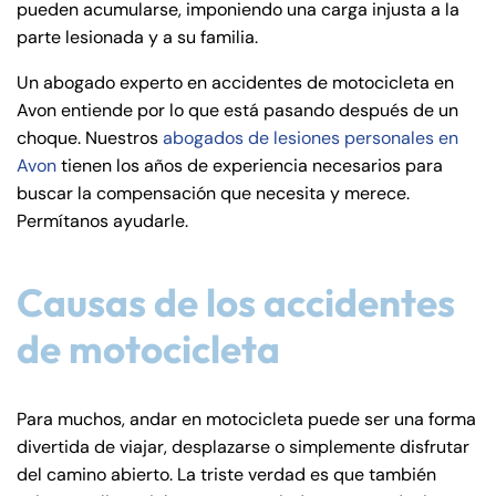
pueden acumularse, imponiendo una carga injusta a la
de
parte lesionada y a su familia.
C
on
Un abogado experto en accidentes de motocicleta en
ne
Avon entiende por lo que está pasando después de un
cti
choque. Nuestros
abogados de lesiones personales en
cu
Avon
tienen los años de experiencia necesarios para
t
buscar la compensación que necesita y merece.
Permítanos ayudarle.
Causas de los accidentes
de motocicleta
Para muchos, andar en motocicleta puede ser una forma
divertida de viajar, desplazarse o simplemente disfrutar
del camino abierto. La triste verdad es que también