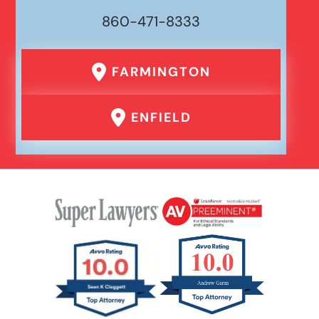
860-471-8333
FARMINGTON
ENFIELD