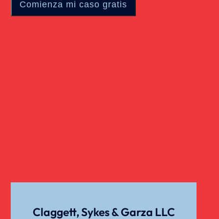
Claggett, Sykes & Garza LLC