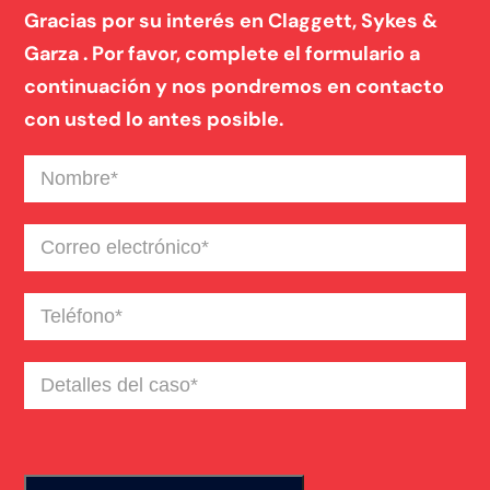
Gracias por su interés en Claggett, Sykes &
Garza . Por favor, complete el formulario a
continuación y nos pondremos en contacto
con usted lo antes posible.
Nombre
(Required)
Correo
electrónico
(Required)
Teléfono
(Required)
Detalles
del
caso
(Required)