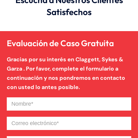
Satisfechos
Evaluación de Caso Gratuita
Gracias por su interés en Claggett, Sykes &
Garza . Por favor, complete el formulario a
continuación y nos pondremos en contacto
con usted lo antes posible.
Nombre
(Required)
Correo
electrónico
(Required)