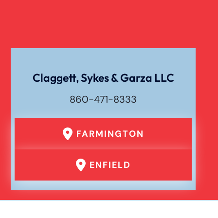
Claggett, Sykes & Garza LLC
860-471-8333
FARMINGTON
ENFIELD