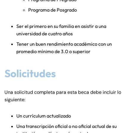
Programa de Posgrado
Answering Service
Answering Service
Office Hours
Office Hours
24/7
24/7
Ser el primero en su familia en asistir a una
8:30 AM – 5:00
8:30 AM – 5:00
universidad de cuatro años
Monday
Monday
PM
PM
Tener un buen rendimiento académico con un
8:30 AM – 5:00
8:30 AM – 5:00
promedio mínimo de 3.0 o superior
Tuesday
Tuesday
PM
PM
8:30 AM – 5:00
8:30 AM – 5:00
Solicitudes
Wednesday
Wednesday
PM
PM
8:30 AM – 5:00
8:30 AM – 5:00
Thursday
Thursday
Una solicitud completa para esta beca debe incluir lo
PM
PM
siguiente:
8:30 AM – 5:00
8:30 AM – 5:00
Friday
Friday
PM
PM
Un currículum actualizado
Saturday
Saturday
Closed
Closed
Una transcripción oficial o no oficial actual de su
Sunday
Sunday
Closed
Closed