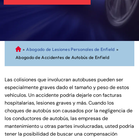
»
Abogado de Lesiones Personales de Enfield
»
A
Abogado de Accidentes de Autobús de Enfield
bo
ga
do
Las colisiones que involucran autobuses pueden ser
de
especialmente graves dado el tamaño y peso de estos
Pe
vehículos. Un accidente podría dejarle con facturas
rs
hospitalarias, lesiones graves y más. Cuando los
on
choques de autobús son causados por la negligencia de
al
los conductores de autobús, las empresas de
Inj
mantenimiento u otras partes involucradas, usted podría
ur
tener la posibilidad de buscar una compensación
y