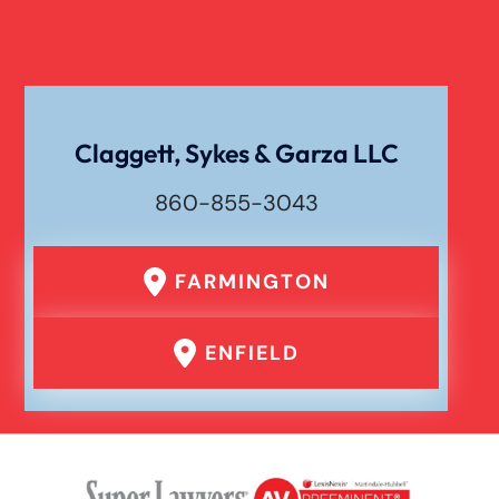
Claggett, Sykes & Garza LLC
860-855-3043
FARMINGTON
ENFIELD