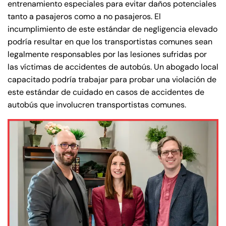
entrenamiento especiales para evitar daños potenciales
tanto a pasajeros como a no pasajeros. El
incumplimiento de este estándar de negligencia elevado
podría resultar en que los transportistas comunes sean
legalmente responsables por las lesiones sufridas por
las víctimas de accidentes de autobús. Un abogado local
capacitado podría trabajar para probar una violación de
este estándar de cuidado en casos de accidentes de
autobús que involucren transportistas comunes.
Farmington - Hours
Enfield - Hours
Answering Service
Answering Service
Office Hours
Office Hours
24/7
24/7
8:30 AM – 5:00
8:30 AM – 5:00
Monday
Monday
PM
PM