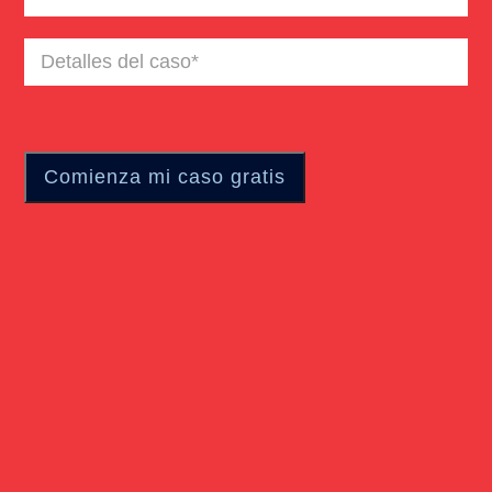
Detalles
del
caso
(Required)