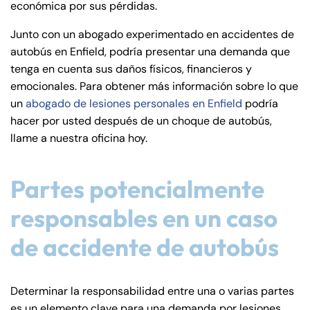
económica por sus pérdidas.
de
C
Junto con un abogado experimentado en accidentes de
on
autobús en Enfield, podría presentar una demanda que
ne
tenga en cuenta sus daños físicos, financieros y
cti
emocionales. Para obtener más información sobre lo que
cu
un
abogado de lesiones personales en Enfield
podría
t
hacer por usted después de un choque de autobús,
llame a nuestra oficina hoy.
Partes potencialmente
responsables en un caso
de accidente de autobús
Determinar la responsabilidad entre una o varias partes
es un elemento clave para una demanda por lesiones