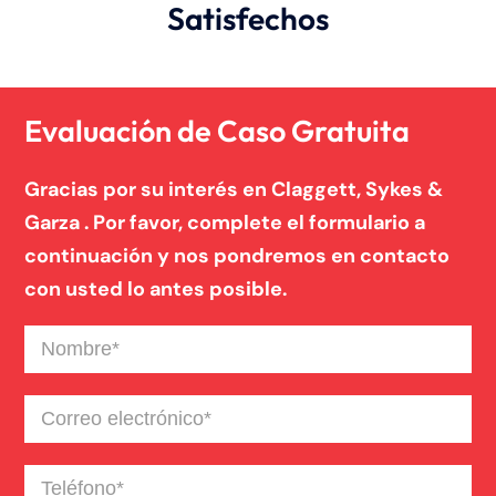
Satisfechos
Evaluación de Caso Gratuita
Gracias por su interés en Claggett, Sykes &
Garza . Por favor, complete el formulario a
continuación y nos pondremos en contacto
con usted lo antes posible.
Nombre
(Required)
Correo
electrónico
(Required)
Teléfono
(Required)