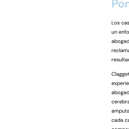
Por
Los cas
un enfo
abogad
reclama
resulta
Clagget
experie
abogad
cerebra
amputa
cada ca