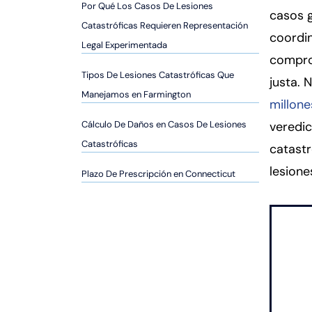
er
Por Qué Los Casos De Lesiones
casos g
so
Catastróficas Requieren Representación
coordin
n
Legal Experimentada
al
compro
Inj
Tipos De Lesiones Catastróficas Que
justa.
ur
Manejamos en Farmington
millone
y
d
Cálculo De Daños en Casos De Lesiones
veredic
e
Catastróficas
catastr
C
lesione
Plazo De Prescripción en Connecticut
o
n
n
ec
ti
cu
t