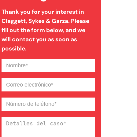
Thank you for your interest in
Lesiones personales
Claggett, Sykes & Garza. Please
fill out the form below, and we
Lesión de nacimiento
will contact you as soon as
possible.
Lesión de Parálisis
Nombre
(Required)
Muerte Injusta
Correo
electrónico
(Required)
Negligencia Médica
Número
de
teléfono
(Required)
Detalles
Responsabilidad de las
del
instalaciones