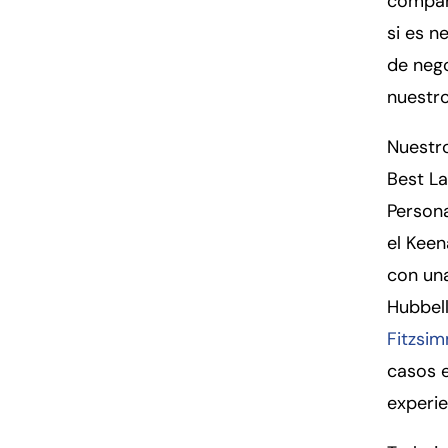
compañí
si es n
de nego
nuestro
Nuestro
Best La
Person
el Keen
con una
Hubbell
Fitzsi
casos e
experie