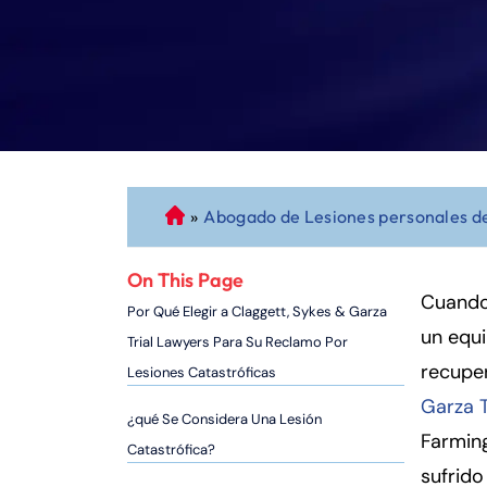
»
Abogado de Lesiones personales d
A
b
o
On This Page
g
Cuando 
Por Qué Elegir a Claggett, Sykes & Garza
a
un equi
Trial Lawyers Para Su Reclamo Por
d
recuper
Lesiones Catastróficas
o
Garza T
d
¿qué Se Considera Una Lesión
e
Farmin
Catastrófica?
P
sufrido