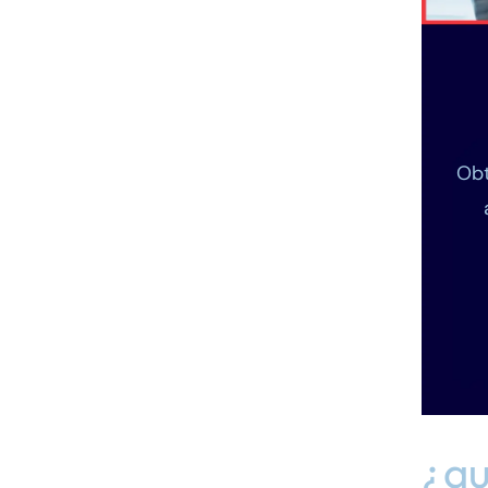
Obt
¿qu