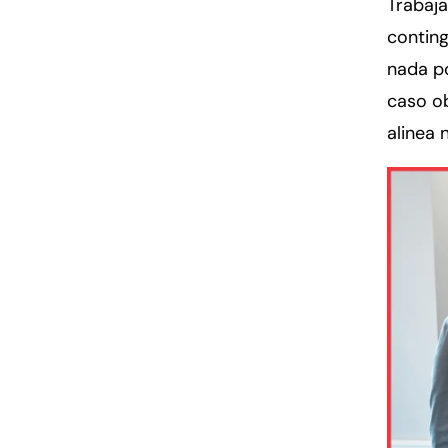
Trabaj
conting
nada p
caso ob
alinea 