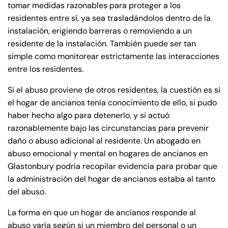
tomar medidas razonables para proteger a los
residentes entre sí, ya sea trasladándolos dentro de la
instalación, erigiendo barreras o removiendo a un
residente de la instalación. También puede ser tan
simple como monitorear estrictamente las interacciones
entre los residentes.
Si el abuso proviene de otros residentes, la cuestión es si
el hogar de ancianos tenía conocimiento de ello, si pudo
Farmington - Hours
Enfield - Hours
haber hecho algo para detenerlo, y si actuó
razonablemente bajo las circunstancias para prevenir
Answering Service
Answering Service
daño o abuso adicional al residente. Un abogado en
Office Hours
Office Hours
24/7
24/7
abuso emocional y mental en hogares de ancianos en
Glastonbury podría recopilar evidencia para probar que
8:30 AM – 5:00
8:30 AM – 5:00
Monday
Monday
la administración del hogar de ancianos estaba al tanto
PM
PM
del abuso.
8:30 AM – 5:00
8:30 AM – 5:00
Tuesday
Tuesday
La forma en que un hogar de ancianos responde al
PM
PM
abuso varía según si un miembro del personal o un