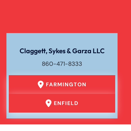
Claggett, Sykes & Garza LLC
860-471-8333
FARMINGTON
ENFIELD