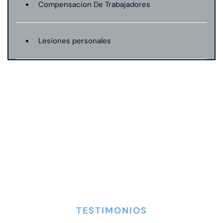
Compensacion De Trabajadores
Lesiones personales
Preeclampsia
Muerte Injusta
Negligencia Medica
Responsabilidad De Productos
TESTIMONIOS