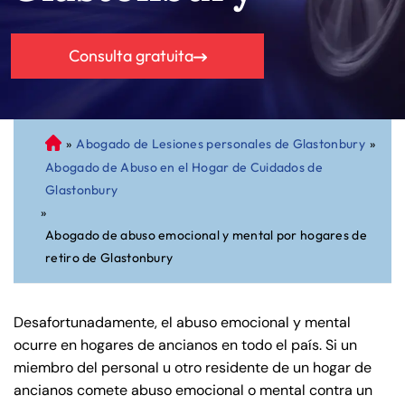
Consulta gratuita
»
Abogado de Lesiones personales de Glastonbury
»
A
Abogado de Abuso en el Hogar de Cuidados de
bo
Glastonbury
ga
»
do
Abogado de abuso emocional y mental por hogares de
de
retiro de Glastonbury
Pe
rs
on
Desafortunadamente, el abuso emocional y mental
al
ocurre en hogares de ancianos en todo el país. Si un
Inj
miembro del personal u otro residente de un hogar de
ur
ancianos comete abuso emocional o mental contra un
y