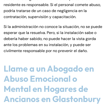
8:30 AM – 5:00
8:30 AM – 5:00
Wednesday
Wednesday
residente es responsable. Si el personal comete abuso,
PM
PM
podría tratarse de un caso de negligencia en la
8:30 AM – 5:00
8:30 AM – 5:00
contratación, supervisión y capacitación.
Thursday
Thursday
PM
PM
Si la administración no conoce la situación, no se puede
8:30 AM – 5:00
8:30 AM – 5:00
esperar que la resuelva. Pero, si la instalación sabe o
Friday
Friday
PM
PM
debería haber sabido, no puede hacer la vista gorda
Saturday
Saturday
Closed
Closed
ante los problemas en su instalación, y puede ser
civilmente responsable por no prevenir el daño.
Sunday
Sunday
Closed
Closed
Llame a un Abogado en
Abuso Emocional o
Mental en Hogares de
Ancianos en Glastonbury