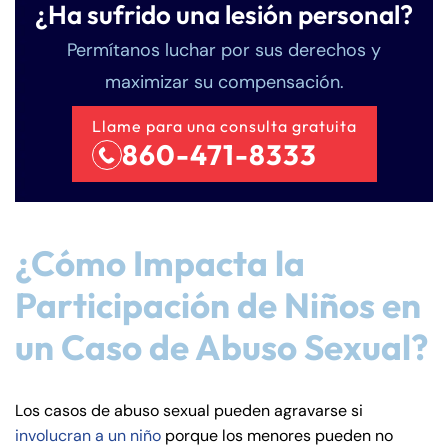
¿Ha sufrido una lesión personal?
Permítanos luchar por sus derechos y
maximizar su compensación.
Llame para una consulta gratuita
860-471-8333
¿Cómo Impacta la
Participación de Niños en
un Caso de Abuso Sexual?
Farmington - Hours
Enfield - Hours
Los casos de abuso sexual pueden agravarse si
involucran a un niño
porque los menores pueden no