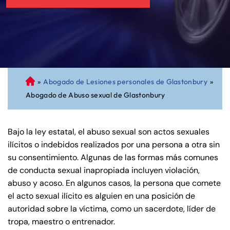
»
Abogado de Lesiones personales de Glastonbury
»
A
Abogado de Abuso sexual de Glastonbury
bo
ga
do
Bajo la ley estatal, el abuso sexual son actos sexuales
de
ilícitos o indebidos realizados por una persona a otra sin
Pe
su consentimiento. Algunas de las formas más comunes
rs
de conducta sexual inapropiada incluyen violación,
on
abuso y acoso. En algunos casos, la persona que comete
al
el acto sexual ilícito es alguien en una posición de
Inj
autoridad sobre la víctima, como un sacerdote, líder de
ur
tropa, maestro o entrenador.
y