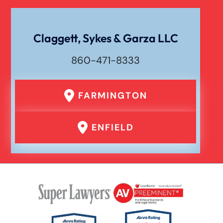
Claggett, Sykes & Garza LLC
860-471-8333
FARMINGTON
ENFIELD