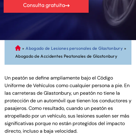
Consulta gratuita
»
Abogado de Lesiones personales de Glastonbury
»
A
Abogado de Accidentes Peatonales de Glastonbury
bo
ga
do
Un peatón se define ampliamente bajo el Código
de
Uniforme de Vehículos como cualquier persona a pie. En
Pe
las carreteras de Glastonbury, un peatón no tiene la
rs
protección de un automóvil que tienen los conductores y
on
pasajeros. Como resultado, cuando un peatón es
al
atropellado por un vehículo, sus lesiones suelen ser más
Inj
significativas porque no están protegidos del impacto
ur
directo, incluso a baja velocidad.
y