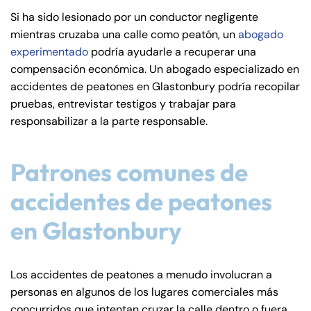
de
Si ha sido lesionado por un conductor negligente
C
mientras cruzaba una calle como peatón, un
abogado
on
experimentado
podría ayudarle a recuperar una
ne
compensación económica. Un abogado especializado en
cti
accidentes de peatones en Glastonbury podría recopilar
cu
pruebas, entrevistar testigos y trabajar para
t
responsabilizar a la parte responsable.
Patrones comunes de
accidentes de peatones
en Glastonbury
Los accidentes de peatones a menudo involucran a
personas en algunos de los lugares comerciales más
concurridos que intentan cruzar la calle dentro o fuera