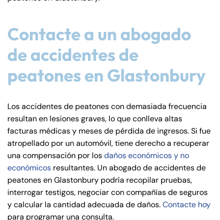
PM
PM
8:30 AM – 5:00
8:30 AM – 5:00
Friday
Friday
Contacte a un abogado
PM
PM
Saturday
Saturday
Closed
Closed
de accidentes de
Sunday
Sunday
Closed
Closed
peatones en Glastonbury
Los accidentes de peatones con demasiada frecuencia
resultan en lesiones graves, lo que conlleva altas
facturas médicas y meses de pérdida de ingresos. Si fue
atropellado por un automóvil, tiene derecho a recuperar
una compensación por los
daños económicos y no
económicos
resultantes. Un abogado de accidentes de
peatones en Glastonbury podría recopilar pruebas,
interrogar testigos, negociar con compañías de seguros
y calcular la cantidad adecuada de daños.
Contacte hoy
para programar una consulta.