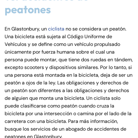
peatones
En Glastonbury, un
ciclista
no se considera un peatón.
Una bicicleta está sujeta al Código Uniforme de
Farmington - Hours
Enfield - Hours
Vehículos y se define como un vehículo propulsado
únicamente por fuerza humana sobre el cual una
Answering Service
Answering Service
persona puede montar, que tiene dos ruedas en tándem,
Office Hours
Office Hours
24/7
24/7
excepto scooters y dispositivos similares. Por lo tanto, si
8:30 AM – 5:00
8:30 AM – 5:00
una persona está montada en la bicicleta, deja de ser un
Monday
Monday
peatón a ojos de la ley. Las obligaciones y derechos de
PM
PM
un peatón son diferentes a las obligaciones y derechos
8:30 AM – 5:00
8:30 AM – 5:00
Tuesday
Tuesday
de alguien que monta una bicicleta. Un ciclista solo
PM
PM
puede clasificarse como peatón cuando cruza la
8:30 AM – 5:00
8:30 AM – 5:00
bicicleta por una intersección o camina por el lado de la
Wednesday
Wednesday
PM
PM
carretera con una bicicleta. Para más información,
busque los servicios de un abogado de accidentes de
8:30 AM – 5:00
8:30 AM – 5:00
Thursday
Thursday
peatones en Glastonbury.