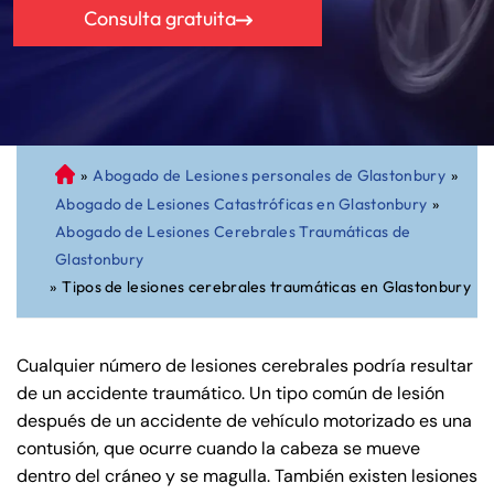
Consulta gratuita
»
Abogado de Lesiones personales de Glastonbury
»
A
Abogado de Lesiones Catastróficas en Glastonbury
»
bo
Abogado de Lesiones Cerebrales Traumáticas de
ga
Glastonbury
do
»
Tipos de lesiones cerebrales traumáticas en Glastonbury
de
Pe
rs
Cualquier número de lesiones cerebrales podría resultar
on
de un accidente traumático. Un tipo común de lesión
al
después de un accidente de vehículo motorizado es una
Inj
contusión, que ocurre cuando la cabeza se mueve
ur
dentro del cráneo y se magulla. También existen lesiones
y