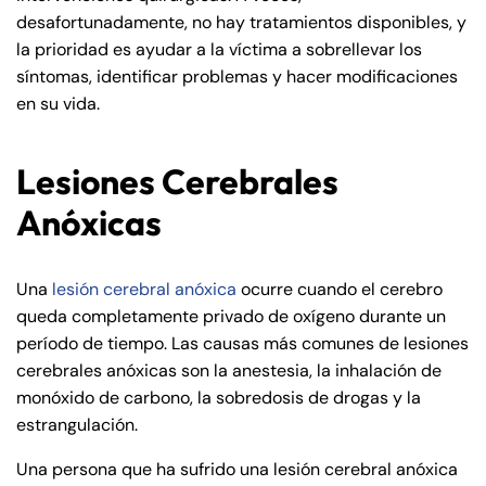
desafortunadamente, no hay tratamientos disponibles, y
Farmington - Hours
Enfield - Hours
la prioridad es ayudar a la víctima a sobrellevar los
síntomas, identificar problemas y hacer modificaciones
en su vida.
Answering Service
Answering Service
Office Hours
Office Hours
24/7
24/7
Lesiones Cerebrales
8:30 AM – 5:00
8:30 AM – 5:00
Monday
Monday
PM
PM
Anóxicas
8:30 AM – 5:00
8:30 AM – 5:00
Tuesday
Tuesday
PM
PM
Una
lesión cerebral anóxica
ocurre cuando el cerebro
8:30 AM – 5:00
8:30 AM – 5:00
queda completamente privado de oxígeno durante un
Wednesday
Wednesday
PM
PM
período de tiempo. Las causas más comunes de lesiones
8:30 AM – 5:00
8:30 AM – 5:00
cerebrales anóxicas son la anestesia, la inhalación de
Thursday
Thursday
monóxido de carbono, la sobredosis de drogas y la
PM
PM
estrangulación.
8:30 AM – 5:00
8:30 AM – 5:00
Friday
Friday
PM
PM
Una persona que ha sufrido una lesión cerebral anóxica