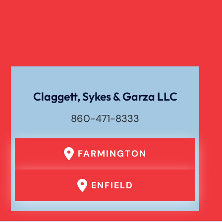
Claggett, Sykes & Garza LLC
860-471-8333
FARMINGTON
ENFIELD