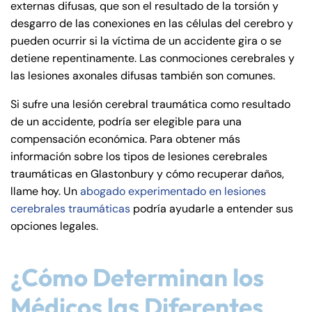
externas difusas, que son el resultado de la torsión y
de
desgarro de las conexiones en las células del cerebro y
C
pueden ocurrir si la víctima de un accidente gira o se
on
detiene repentinamente. Las conmociones cerebrales y
ne
las lesiones axonales difusas también son comunes.
cti
cu
Si sufre una lesión cerebral traumática como resultado
t
de un accidente, podría ser elegible para una
compensación económica. Para obtener más
información sobre los tipos de lesiones cerebrales
traumáticas en Glastonbury y cómo recuperar daños,
llame hoy. Un
abogado experimentado en lesiones
cerebrales traumáticas
podría ayudarle a entender sus
opciones legales.
¿Cómo Determinan los
Médicos las Diferentes