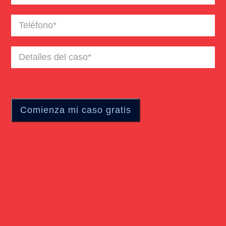
electrónico
(Required)
Teléfono
(Required)
Detalles
del
caso
(Required)