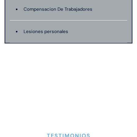
Compensacion De Trabajadores
Lesiones personales
Preeclampsia
Muerte Injusta
Negligencia Medica
Responsabilidad De Productos
TESTIMONIOS