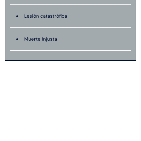
Saturday
Saturday
Closed
Closed
Lesión catastrófica
Sunday
Sunday
Closed
Closed
Muerte Injusta