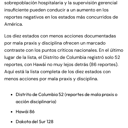
Monday
Monday
sobrepoblación hospitalaria y la supervisión gerencial
PM
PM
insuficiente pueden conducir a un aumento en los
8:30 AM – 5:00
8:30 AM – 5:00
reportes negativos en los estados más concurridos de
Tuesday
Tuesday
PM
PM
América.
8:30 AM – 5:00
8:30 AM – 5:00
Los diez estados con menos acciones documentadas
Wednesday
Wednesday
PM
PM
por mala praxis y disciplina ofrecen un marcado
8:30 AM – 5:00
8:30 AM – 5:00
contraste con los puntos críticos nacionales. En el último
Thursday
Thursday
lugar de la lista, el Distrito de Columbia registró solo 52
PM
PM
reportes, con Hawái no muy lejos detrás (86 reportes).
8:30 AM – 5:00
8:30 AM – 5:00
Friday
Friday
Aquí está la lista completa de los diez estados con
PM
PM
menos acciones por mala praxis y disciplina.
Saturday
Saturday
Closed
Closed
Sunday
Sunday
Closed
Closed
Distrito de Columbia 52 (reportes de mala praxis o
acción disciplinaria)
Hawái 86
Dakota del Sur 128