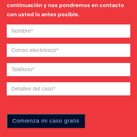
continuación y nos pondremos en contacto
con usted lo antes posible.
Nombre
(Required)
Correo
electrónico
(Required)
Teléfono
(Required)
Detalles
del
caso
(Required)