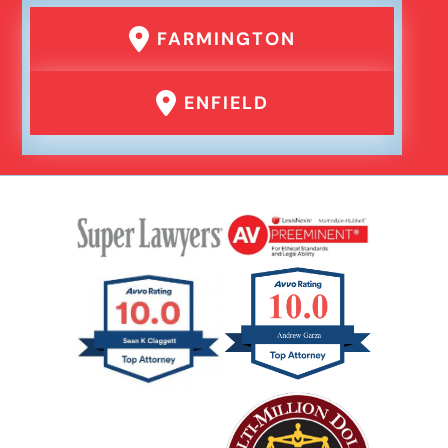
FARMINGTON
ENFIELD