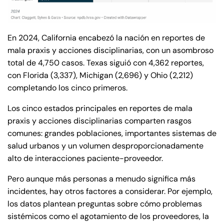
En 2024, California encabezó la nación en reportes de
mala praxis y acciones disciplinarias, con un asombroso
total de 4,750 casos. Texas siguió con 4,362 reportes,
con Florida (3,337), Michigan (2,696) y Ohio (2,212)
completando los cinco primeros.
Los cinco estados principales en reportes de mala
praxis y acciones disciplinarias comparten rasgos
comunes: grandes poblaciones, importantes sistemas de
salud urbanos y un volumen desproporcionadamente
alto de interacciones paciente-proveedor.
Farmington - Hours
Enfield - Hours
Pero aunque más personas a menudo significa más
Answering Service
Answering Service
incidentes, hay otros factores a considerar. Por ejemplo,
Office Hours
Office Hours
los datos plantean preguntas sobre cómo problemas
24/7
24/7
sistémicos como el agotamiento de los proveedores, la
8:30 AM – 5:00
8:30 AM – 5:00