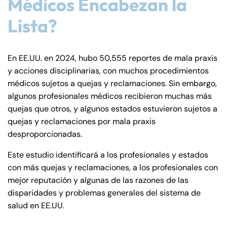
Médicos Encabezan la
de
Lista?
C
on
ne
En EE.UU. en 2024, hubo 50,555 reportes de mala praxis
cti
y acciones disciplinarias, con muchos procedimientos
cu
médicos sujetos a quejas y reclamaciones. Sin embargo,
t
algunos profesionales médicos recibieron muchas más
quejas que otros, y algunos estados estuvieron sujetos a
quejas y reclamaciones por mala praxis
desproporcionadas.
Este estudio identificará a los profesionales y estados
con más quejas y reclamaciones, a los profesionales con
mejor reputación y algunas de las razones de las
disparidades y problemas generales del sistema de
salud en EE.UU.