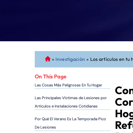
»
Investigación
»
Los artículos en tu
A
b
o
On This Page
g
Las Cosas Más Peligrosas En Tu Hogar
Con
a
d
Cor
Las Principales Víctimas de Lesiones por
o
Artículos e Instalaciones Cotidianas
Hog
d
e
Por Qué El Verano Es La Temporada Pico
Ref
P
De Lesiones