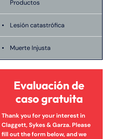
Productos
Lesión catastrófica
Muerte Injusta
Evaluación de
caso gratuita
Thank you for your interest in
Claggett, Sykes & Garza. Please
fill out the form below, and we