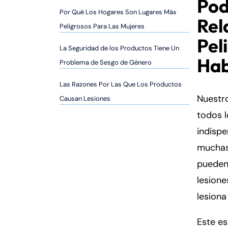
Pod
er
Por Qué Los Hogares Son Lugares Más
so
Rel
Peligrosos Para Las Mujeres
n
Pel
al
La Seguridad de los Productos Tiene Un
Inj
Hab
Problema de Sesgo de Género
ur
y
Las Razones Por Las Que Los Productos
d
Nuestr
Causan Lesiones
e
todos l
C
o
indispe
n
muchas 
n
pueden
ec
lesione
ti
cu
lesiona
t
Este es