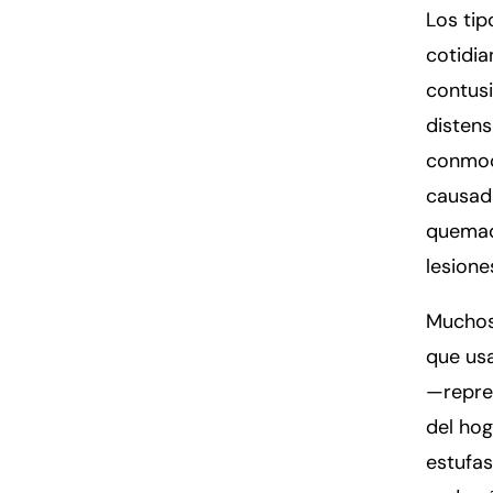
Los tip
cotidia
contusi
disten
conmoci
causada
quemad
lesione
Muchos
que us
—repres
del hog
estufas