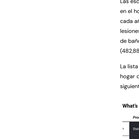
Las esc
en el h
cada a
lesione
de baño
(482,88
La list
hogar q
siguien