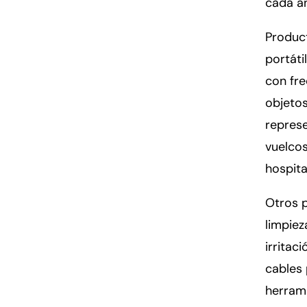
cada a
Produc
portáti
con fr
objeto
represe
vuelcos
hospit
Otros p
limpie
irritac
cables 
herrami