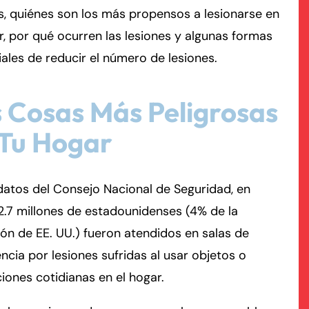
s, quiénes son los más propensos a lesionarse en
r, por qué ocurren las lesiones y algunas formas
rmington - Hours
field - Hours
ales de reducir el número de lesiones.
swering Service 24/7
swering Service 24/7
Office Hours
Office Hours
nday
nday
8:30 AM – 5:00 PM
8:30 AM – 5:00 PM
 Cosas Más Peligrosas
esday
esday
8:30 AM – 5:00 PM
8:30 AM – 5:00 PM
 Tu Hogar
dnesday
dnesday
8:30 AM – 5:00 PM
8:30 AM – 5:00 PM
ursday
ursday
8:30 AM – 5:00 PM
8:30 AM – 5:00 PM
atos del Consejo Nacional de Seguridad, en
iday
iday
8:30 AM – 5:00 PM
8:30 AM – 5:00 PM
2.7 millones de estadounidenses (4% de la
turday
turday
Closed
Closed
ón de EE. UU.) fueron atendidos en salas de
nday
nday
Closed
Closed
cia por lesiones sufridas al usar objetos o
ciones cotidianas en el hogar.