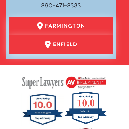
860-471-8333
FARMINGTON
ENFIELD