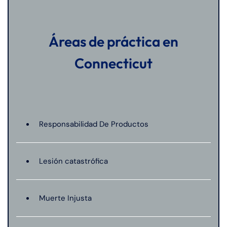
de
C
on
Áreas de práctica en
ne
cti
Connecticut
cu
t
Responsabilidad De Productos
Lesión catastrófica
Muerte Injusta