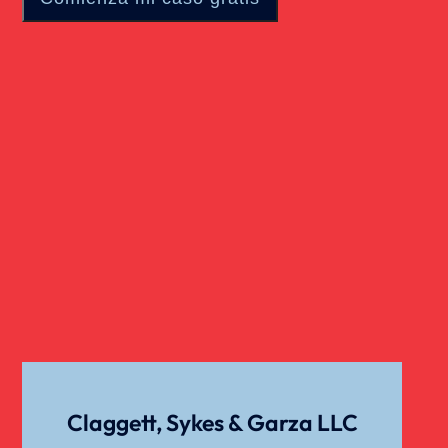
Claggett, Sykes & Garza LLC