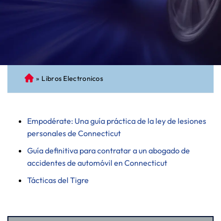
»
Libros Electronicos
A
bo
ga
do
Empodérate: Una guía práctica de la ley de lesiones
de
personales de Connecticut
Pe
Guía definitiva para contratar a un abogado de
rs
accidentes de automóvil en Connecticut
on
al
Tácticas del Tigre
Inj
ur
y