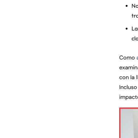
No
tr
La
cl
Como
examin
con la 
Inclus
impacto