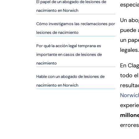
er
El papel de un abogado de lesiones de
especia
so
nacimiento en Norwich
n
Un abo
Cómo investigamos las reclamaciones por
al
puede a
Inj
lesiones de nacimiento
un pape
ur
Por qué la acción legal temprana es
y
legales.
importante en casos de lesiones de
d
e
nacimiento
En Clag
C
todo el
Hable con un abogado de lesiones de
o
result
nacimiento en Norwich
n
n
Norwic
ec
experie
ti
millon
cu
errores
t