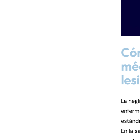
Cóm
mé
les
La negl
enferme
estánd
En la s