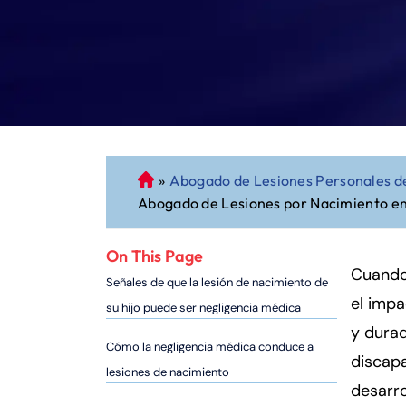
»
Abogado de Lesiones Personales d
A
Abogado de Lesiones por Nacimiento e
b
o
g
On This Page
a
Cuando 
Señales de que la lesión de nacimiento de
d
el impa
su hijo puede ser negligencia médica
o
y dura
d
Cómo la negligencia médica conduce a
discap
e
lesiones de nacimiento
P
desarro