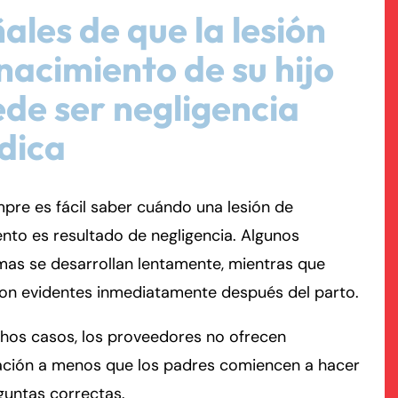
ales de que la lesión
rmington - Hours
field - Hours
nacimiento de su hijo
de ser negligencia
swering Service 24/7
swering Service 24/7
Office Hours
Office Hours
nday
nday
8:30 AM – 5:00 PM
8:30 AM – 5:00 PM
dica
esday
esday
8:30 AM – 5:00 PM
8:30 AM – 5:00 PM
dnesday
dnesday
8:30 AM – 5:00 PM
8:30 AM – 5:00 PM
pre es fácil saber cuándo una lesión de
ursday
ursday
8:30 AM – 5:00 PM
8:30 AM – 5:00 PM
nto es resultado de negligencia. Algunos
iday
iday
8:30 AM – 5:00 PM
8:30 AM – 5:00 PM
as se desarrollan lentamente, mientras que
turday
turday
Closed
Closed
son evidentes inmediatamente después del parto.
nday
nday
Closed
Closed
hos casos, los proveedores no ofrecen
ación a menos que los padres comiencen a hacer
guntas correctas.