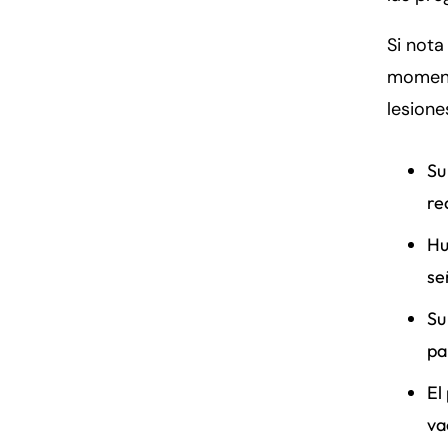
Si nota
moment
lesione
Su
re
Hu
se
Su
pa
El
va