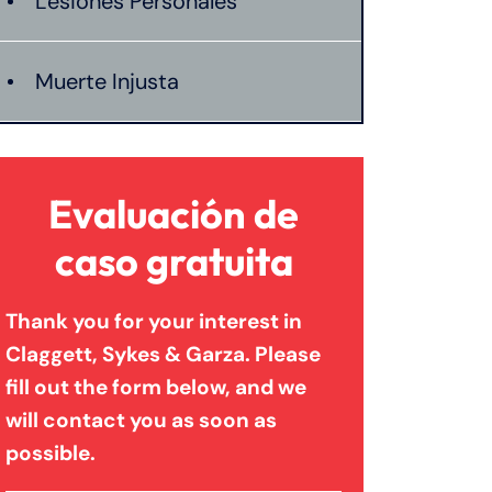
Lesiones Personales
Muerte Injusta
Evaluación de
caso gratuita
Thank you for your interest in
Claggett, Sykes & Garza. Please
fill out the form below, and we
will contact you as soon as
possible.