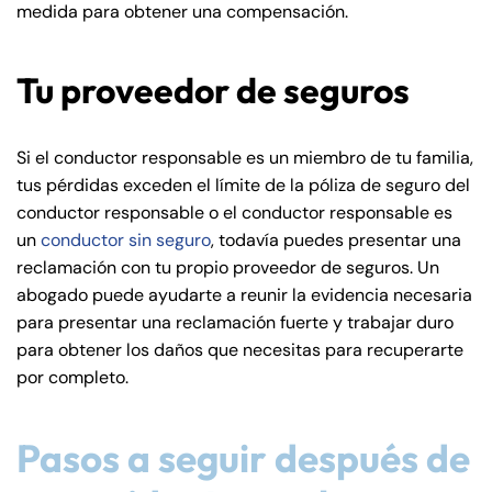
medida para obtener una compensación.
Tu proveedor de seguros
Si el conductor responsable es un miembro de tu familia,
tus pérdidas exceden el límite de la póliza de seguro del
conductor responsable o el conductor responsable es
un
conductor sin seguro
, todavía puedes presentar una
reclamación con tu propio proveedor de seguros. Un
abogado puede ayudarte a reunir la evidencia necesaria
Farmington - Hours
Enfield - Hours
para presentar una reclamación fuerte y trabajar duro
para obtener los daños que necesitas para recuperarte
Answering Service
Answering Service
por completo.
Office Hours
Office Hours
24/7
24/7
8:30 AM – 5:00
8:30 AM – 5:00
Pasos a seguir después de
Monday
Monday
PM
PM