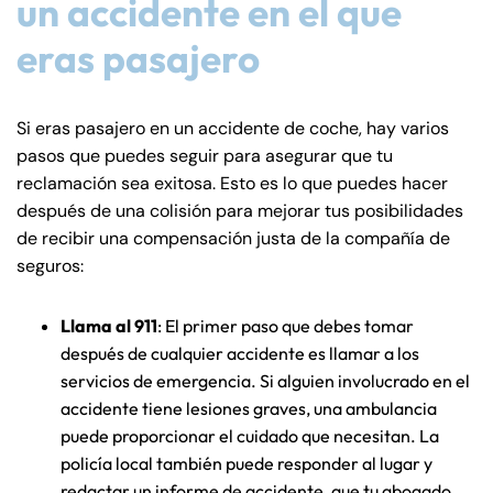
un accidente en el que
8:30 AM – 5:00
8:30 AM – 5:00
Tuesday
Tuesday
PM
PM
eras pasajero
8:30 AM – 5:00
8:30 AM – 5:00
Wednesday
Wednesday
PM
PM
Si eras pasajero en un accidente de coche, hay varios
8:30 AM – 5:00
8:30 AM – 5:00
pasos que puedes seguir para asegurar que tu
Thursday
Thursday
PM
PM
reclamación sea exitosa. Esto es lo que puedes hacer
después de una colisión para mejorar tus posibilidades
8:30 AM – 5:00
8:30 AM – 5:00
Friday
Friday
de recibir una compensación justa de la compañía de
PM
PM
seguros:
Saturday
Saturday
Closed
Closed
Sunday
Sunday
Closed
Closed
Llama al 911
: El primer paso que debes tomar
después de cualquier accidente es llamar a los
servicios de emergencia. Si alguien involucrado en el
accidente tiene lesiones graves, una ambulancia
puede proporcionar el cuidado que necesitan. La
policía local también puede responder al lugar y
redactar un informe de accidente, que tu abogado