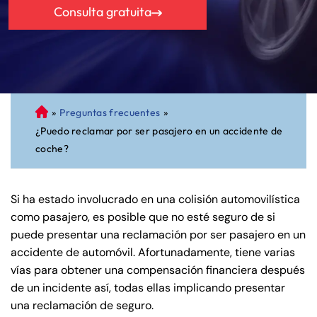
Consulta gratuita
»
Preguntas frecuentes
»
A
¿Puedo reclamar por ser pasajero en un accidente de
bo
coche?
ga
do
de
Si ha estado involucrado en una colisión automovilística
Pe
como pasajero, es posible que no esté seguro de si
rs
puede presentar una reclamación por ser pasajero en un
on
accidente de automóvil. Afortunadamente, tiene varias
al
vías para obtener una compensación financiera después
Inj
de un incidente así, todas ellas implicando presentar
ur
una reclamación de seguro.
y