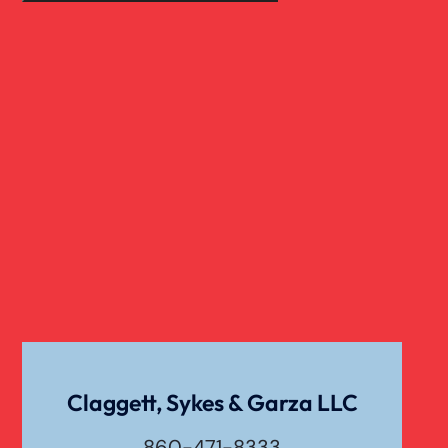
Claggett, Sykes & Garza LLC
860-471-8333