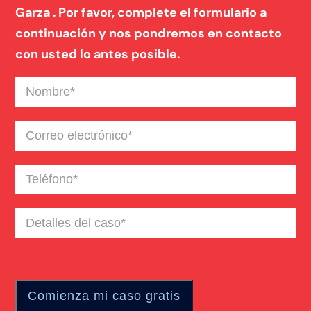
Garza . Por favor, complete el formulario a
continuación y nos pondremos en contacto
con usted lo antes posible.
Nombre
(Required)
Correo
electrónico
(Required)
Teléfono
(Required)
Detalles
del
caso
(Required)