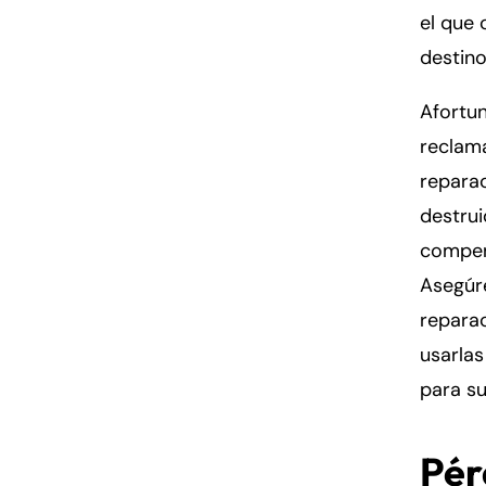
el que 
destin
Afortun
reclam
reparac
destrui
compen
Asegúre
repara
usarlas
para su
Pér