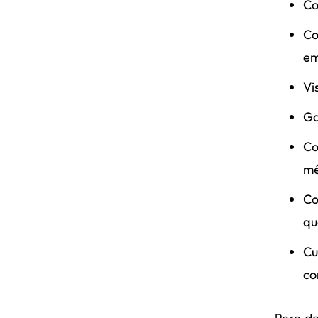
Co
Co
em
Vi
Ga
Co
mé
Co
qu
Cu
co