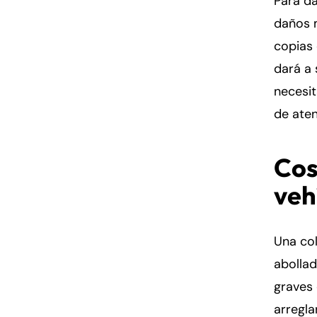
Para da
daños 
copias 
dará a 
necesi
de aten
Cos
veh
Una col
abolla
graves 
arregla