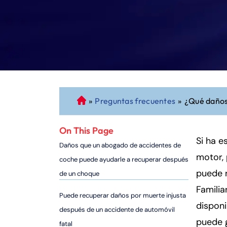
»
Preguntas frecuentes
»
¿Qué daños
A
b
o
On This Page
g
Si ha e
Daños que un abogado de accidentes de
a
motor,
coche puede ayudarle a recuperar después
d
puede 
de un choque
o
Famili
d
Puede recuperar daños por muerte injusta
e
disponi
después de un accidente de automóvil
P
puede g
fatal