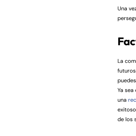
Una vez
persegu
Fac
La com
futuro
puedes
Ya sea
una
re
exitos
de los 