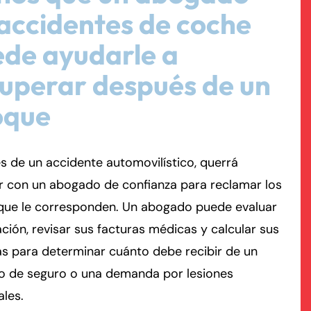
accidentes de coche
rmington - Hours
field - Hours
de ayudarle a
uperar después de un
swering Service 24/7
swering Service 24/7
Office Hours
Office Hours
nday
nday
8:30 AM – 5:00 PM
8:30 AM – 5:00 PM
oque
esday
esday
8:30 AM – 5:00 PM
8:30 AM – 5:00 PM
dnesday
dnesday
8:30 AM – 5:00 PM
8:30 AM – 5:00 PM
 de un accidente automovilístico, querrá
ursday
ursday
8:30 AM – 5:00 PM
8:30 AM – 5:00 PM
r con un abogado de confianza para reclamar los
iday
iday
8:30 AM – 5:00 PM
8:30 AM – 5:00 PM
que le corresponden. Un abogado puede evaluar
turday
turday
Closed
Closed
ación, revisar sus facturas médicas y calcular sus
nday
nday
Closed
Closed
s para determinar cuánto debe recibir de un
o de seguro o una demanda por lesiones
ales.