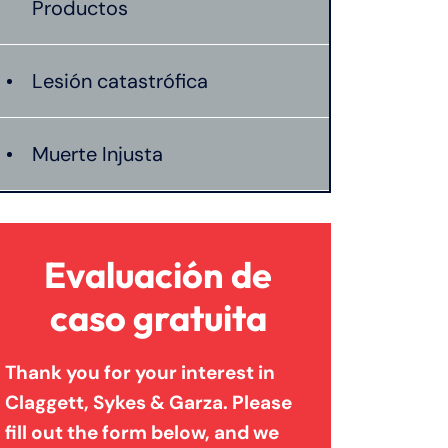
Productos
Lesión catastrófica
Muerte Injusta
Evaluación de
caso gratuita
Thank you for your interest in
Claggett, Sykes & Garza. Please
fill out the form below, and we