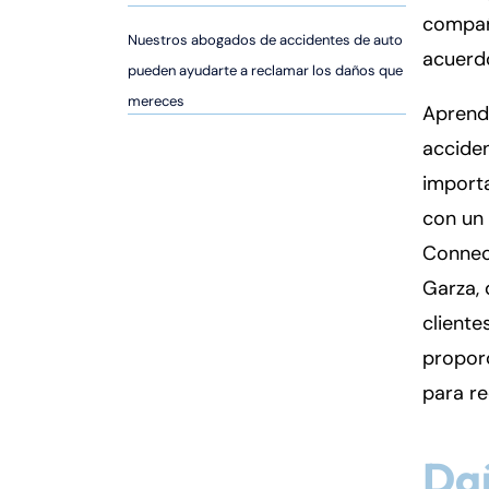
er
compañ
so
Nuestros abogados de accidentes de auto
acuerd
n
pueden ayudarte a reclamar los daños que
al
mereces
Aprend
Inj
ur
accide
y
importa
d
con un
e
C
Connect
o
Garza, 
n
client
n
proporc
ec
ti
para r
cu
t
Da