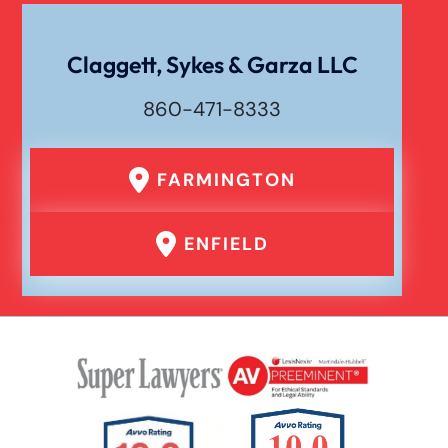
Claggett, Sykes & Garza LLC
860-471-8333
FARMINGTON
ENFIELD