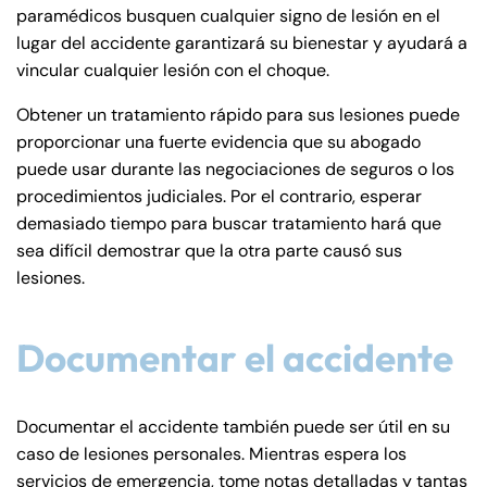
paramédicos busquen cualquier signo de lesión en el
lugar del accidente garantizará su bienestar y ayudará a
vincular cualquier lesión con el choque.
Obtener un tratamiento rápido para sus lesiones puede
proporcionar una fuerte evidencia que su abogado
puede usar durante las negociaciones de seguros o los
procedimientos judiciales. Por el contrario, esperar
demasiado tiempo para buscar tratamiento hará que
sea difícil demostrar que la otra parte causó sus
lesiones.
Documentar el accidente
Farmington - Hours
Enfield - Hours
Documentar el accidente también puede ser útil en su
caso de lesiones personales. Mientras espera los
Answering Service
Answering Service
Office Hours
Office Hours
servicios de emergencia, tome notas detalladas y tantas
24/7
24/7