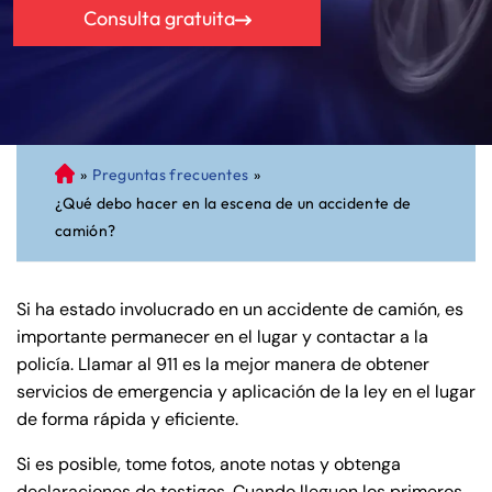
Consulta gratuita
»
Preguntas frecuentes
»
A
¿Qué debo hacer en la escena de un accidente de
bo
camión?
ga
do
de
Si ha estado involucrado en un accidente de camión, es
Pe
importante permanecer en el lugar y contactar a la
rs
policía. Llamar al 911 es la mejor manera de obtener
on
servicios de emergencia y aplicación de la ley en el lugar
al
de forma rápida y eficiente.
Inj
ur
Si es posible, tome fotos, anote notas y obtenga
y
declaraciones de testigos. Cuando lleguen los primeros