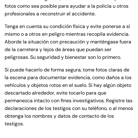
fotos como sea posible para ayudar a la policía u otros
8:30 AM – 5:00
8:30 AM – 5:00
profesionales a reconstruir el accidente.
Monday
Monday
PM
PM
Tenga en cuenta su condición física y evite ponerse a sí
8:30 AM – 5:00
8:30 AM – 5:00
Tuesday
Tuesday
mismo o a otros en peligro mientras recopila evidencia.
PM
PM
Aborde la situación con precaución y manténgase fuera
8:30 AM – 5:00
8:30 AM – 5:00
de la carretera y lejos de áreas que puedan ser
Wednesday
Wednesday
PM
PM
peligrosas. Su seguridad y bienestar son lo primero.
8:30 AM – 5:00
8:30 AM – 5:00
Thursday
Thursday
Si puede hacerlo de forma segura, tome fotos claras de
PM
PM
la escena para documentar evidencia, como daños a los
8:30 AM – 5:00
8:30 AM – 5:00
vehículos y objetos rotos en el suelo. Si hay algún objeto
Friday
Friday
PM
PM
descartado alrededor, evite tocarlo para que
permanezca intacto con fines investigativos. Registre las
Saturday
Saturday
Closed
Closed
declaraciones de los testigos con su teléfono, o al menos
Sunday
Sunday
Closed
Closed
obtenga los nombres y datos de contacto de los
testigos.