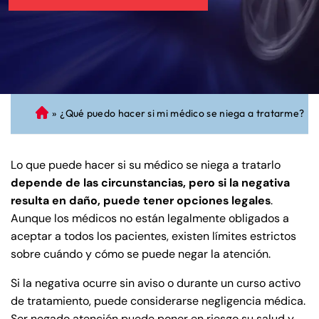
»
¿Qué puedo hacer si mi médico se niega a tratarme?
A
bo
ga
Lo que puede hacer si su médico se niega a tratarlo
do
depende de las circunstancias, pero si la negativa
de
resulta en daño, puede tener opciones legales
.
Pe
Aunque los médicos no están legalmente obligados a
rs
aceptar a todos los pacientes, existen límites estrictos
on
sobre cuándo y cómo se puede negar la atención.
al
Inj
Si la negativa ocurre sin aviso o durante un curso activo
ur
de tratamiento, puede considerarse negligencia médica.
y
Ser negado atención puede poner en riesgo su salud y