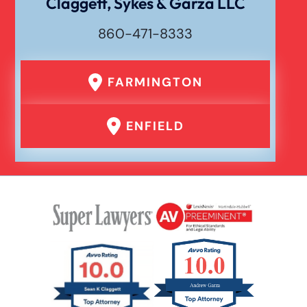
Claggett, Sykes & Garza LLC
860-471-8333
FARMINGTON
ENFIELD