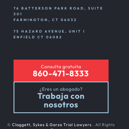
76 BATTERSON PARK ROAD, SUITE
301
FARMINGTON, CT 06032
75 HAZARD AVENUE, UNIT I
ENFIELD CT 06082
Consulta gratuita
860-471-8333
¿Eres un abogado?
Trabaja con
nosotros
©
Claggett, Sykes & Garza Trial Lawyers
. All Rights