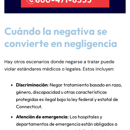
Farmington - Hours
Enfield - Hours
Answering Service
Answering Service
Cuándo la negativa se
Office Hours
Office Hours
24/7
24/7
convierte en negligencia
8:30 AM – 5:00
8:30 AM – 5:00
Monday
Monday
PM
PM
8:30 AM – 5:00
8:30 AM – 5:00
Hay otros escenarios donde negarse a tratar puede
Tuesday
Tuesday
PM
PM
violar estándares médicos o legales. Estos incluyen:
8:30 AM – 5:00
8:30 AM – 5:00
Wednesday
Wednesday
Discriminación
: Negar tratamiento basado en raza,
PM
PM
género, discapacidad u otras características
8:30 AM – 5:00
8:30 AM – 5:00
Thursday
Thursday
protegidas es ilegal bajo la ley federal y estatal de
PM
PM
Connecticut.
8:30 AM – 5:00
8:30 AM – 5:00
Friday
Friday
Atención de emergencia
: Los hospitales y
PM
PM
departamentos de emergencia están obligados a