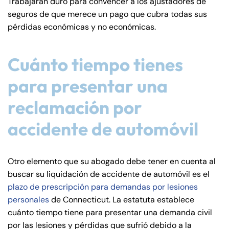
Trabajarán duro para convencer a los ajustadores de
seguros de que merece un pago que cubra todas sus
pérdidas económicas y no económicas.
Cuánto tiempo tienes
Farmington - Hours
Enfield - Hours
para presentar una
Answering Service
Answering Service
Office Hours
Office Hours
reclamación por
24/7
24/7
accidente de automóvil
8:30 AM – 5:00
8:30 AM – 5:00
Monday
Monday
PM
PM
8:30 AM – 5:00
8:30 AM – 5:00
Otro elemento que su abogado debe tener en cuenta al
Tuesday
Tuesday
PM
PM
buscar su liquidación de accidente de automóvil es el
8:30 AM – 5:00
8:30 AM – 5:00
plazo de prescripción para demandas por lesiones
Wednesday
Wednesday
PM
PM
personales
de Connecticut. La estatuta establece
cuánto tiempo tiene para presentar una demanda civil
8:30 AM – 5:00
8:30 AM – 5:00
Thursday
Thursday
por las lesiones y pérdidas que sufrió debido a la