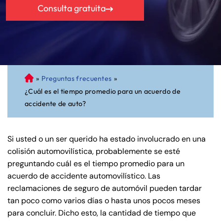
Consulta gratuita
»
Preguntas frecuentes
»
A
¿Cuál es el tiempo promedio para un acuerdo de
bo
accidente de auto?
ga
do
de
Si usted o un ser querido ha estado involucrado en una
Pe
colisión automovilística, probablemente se esté
rs
preguntando cuál es el tiempo promedio para un
on
acuerdo de accidente automovilístico. Las
al
reclamaciones de seguro de automóvil pueden tardar
Inj
tan poco como varios días o hasta unos pocos meses
ur
para concluir. Dicho esto, la cantidad de tiempo que
y