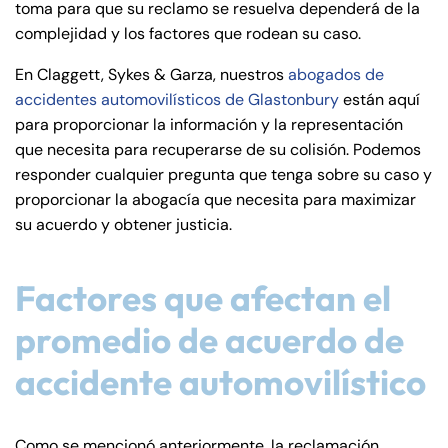
toma para que su reclamo se resuelva dependerá de la
de
complejidad y los factores que rodean su caso.
C
on
En Claggett, Sykes & Garza, nuestros
abogados de
ne
accidentes automovilísticos de Glastonbury
están aquí
cti
para proporcionar la información y la representación
cu
que necesita para recuperarse de su colisión. Podemos
t
responder cualquier pregunta que tenga sobre su caso y
proporcionar la abogacía que necesita para maximizar
su acuerdo y obtener justicia.
Factores que afectan el
promedio de acuerdo de
accidente automovilístico
Como se mencionó anteriormente, la reclamación