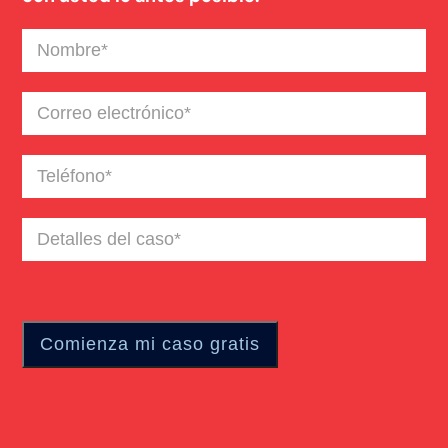
Nombre
(Required)
Correo
electrónico
(Required)
Teléfono
(Required)
Detalles
del
caso
(Required)