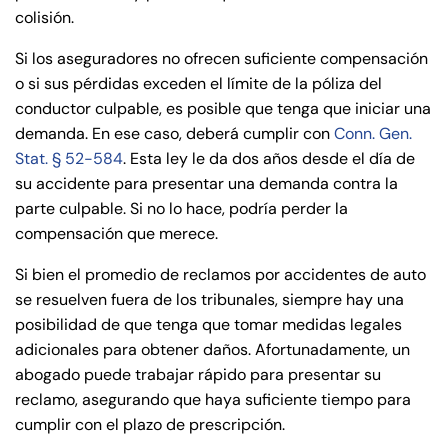
PM
PM
colisión.
8:30 AM – 5:00
8:30 AM – 5:00
Friday
Friday
Si los aseguradores no ofrecen suficiente compensación
PM
PM
o si sus pérdidas exceden el límite de la póliza del
Saturday
Saturday
Closed
Closed
conductor culpable, es posible que tenga que iniciar una
Sunday
Sunday
Closed
Closed
demanda. En ese caso, deberá cumplir con
Conn. Gen.
Stat. § 52-584
. Esta ley le da dos años desde el día de
su accidente para presentar una demanda contra la
parte culpable. Si no lo hace, podría perder la
compensación que merece.
Si bien el promedio de reclamos por accidentes de auto
se resuelven fuera de los tribunales, siempre hay una
posibilidad de que tenga que tomar medidas legales
adicionales para obtener daños. Afortunadamente, un
abogado puede trabajar rápido para presentar su
reclamo, asegurando que haya suficiente tiempo para
cumplir con el plazo de prescripción.