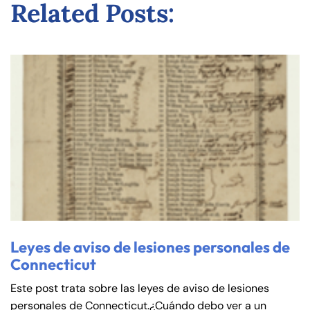
Related Posts:
de
C
on
ne
cti
cu
t
Leyes de aviso de lesiones personales de
Connecticut
Este post trata sobre las leyes de aviso de lesiones
personales de Connecticut.¿Cuándo debo ver a un