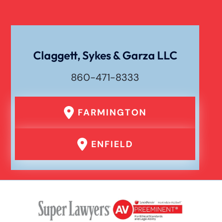
Claggett, Sykes & Garza LLC
860-471-8333
FARMINGTON
ENFIELD