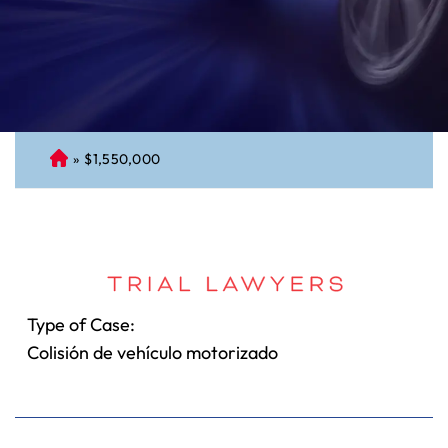
»
$1,550,000
A
bo
ga
do
de
Pe
rs
Type of Case:
on
Colisión de vehículo motorizado
al
Inj
ur
y