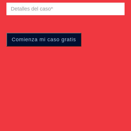
Detalles
del
caso
(Required)