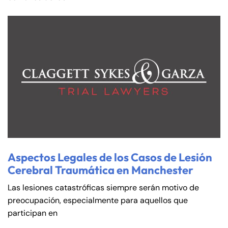
Farmington - Hours
Enfield - Hours
Answering Service
Answering Service
Office Hours
Office Hours
24/7
24/7
8:30 AM – 5:00
8:30 AM – 5:00
Monday
Monday
PM
PM
Aspectos Legales de los Casos de Lesión
8:30 AM – 5:00
8:30 AM – 5:00
Cerebral Traumática en Manchester
Tuesday
Tuesday
PM
PM
Las lesiones catastróficas siempre serán motivo de
8:30 AM – 5:00
8:30 AM – 5:00
preocupación, especialmente para aquellos que
Wednesday
Wednesday
PM
PM
participan en