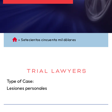
»
Setecientos cincuenta mil dólares
A
bo
ga
do
de
Pe
rs
Type of Case:
on
Lesiones personales
al
Inj
ur
y