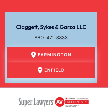
Claggett, Sykes & Garza LLC
860-471-8333
FARMINGTON
ENFIELD