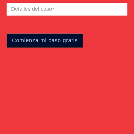
Detalles
del
caso
(Required)