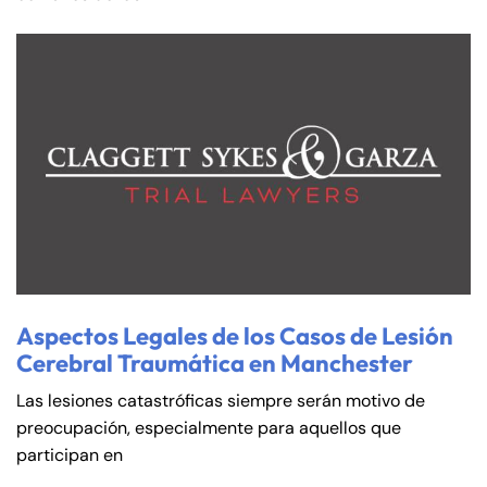
Farmington - Hours
Enfield - Hours
Answering Service
Answering Service
Office Hours
Office Hours
24/7
24/7
8:30 AM – 5:00
8:30 AM – 5:00
Monday
Monday
PM
PM
Aspectos Legales de los Casos de Lesión
8:30 AM – 5:00
8:30 AM – 5:00
Cerebral Traumática en Manchester
Tuesday
Tuesday
PM
PM
Las lesiones catastróficas siempre serán motivo de
8:30 AM – 5:00
8:30 AM – 5:00
preocupación, especialmente para aquellos que
Wednesday
Wednesday
PM
PM
participan en