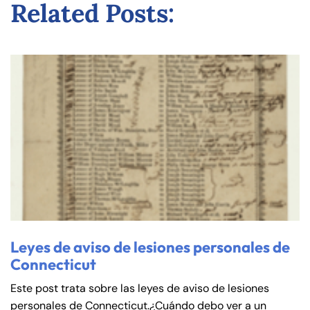
Related Posts:
de
C
on
ne
cti
cu
t
Leyes de aviso de lesiones personales de
Connecticut
Este post trata sobre las leyes de aviso de lesiones
personales de Connecticut.¿Cuándo debo ver a un