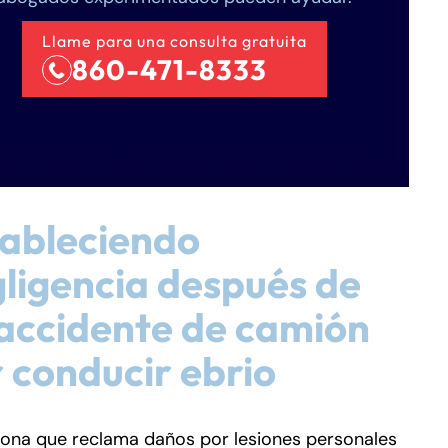
Llame para una consulta gratuita
860-471-8333
ableciendo
ligencia después de
accidente de camión
 conducir ebrio
sona que reclama daños por lesiones personales