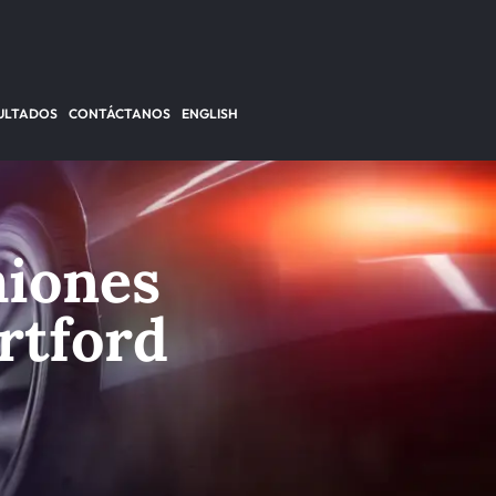
ULTADOS
CONTÁCTANOS
ENGLISH
miones
rtford