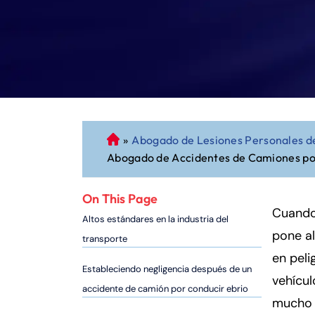
»
Abogado de Lesiones Personales de
A
Abogado de Accidentes de Camiones por
b
o
g
On This Page
a
Cuando
Altos estándares en la industria del
d
pone a
transporte
o
en peli
d
Estableciendo negligencia después de un
vehícul
e
accidente de camión por conducir ebrio
P
mucho m