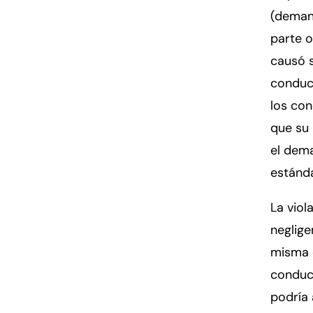
(deman
parte o
causó 
conduc
los con
que su 
el dem
estánda
La viol
neglige
misma e
conduc
podría 