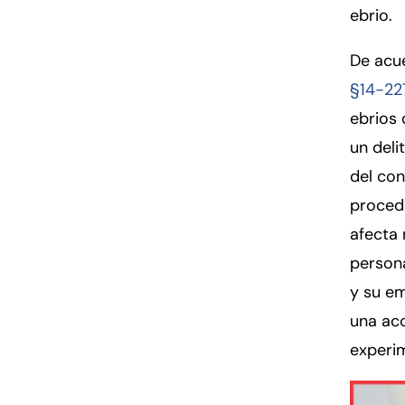
ebrio.
De acu
§14-22
ebrios 
un deli
del con
procedi
afecta 
person
y su em
una acc
experi