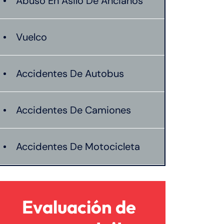
Abuso En Asilo De Ancianos
Vuelco
Accidentes De Autobus
Accidentes De Camiones
Accidentes De Motocicleta
Accidentes De Peatones
Evaluación de
Compensacion De