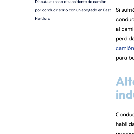
er
Discuta su caso de accidente de camión
so
Si sufr
por conducir ebrio con un abogado en East
n
Hartford
conduci
al
al cami
Inj
pérdid
ur
y
camión
d
para b
e
C
o
Alt
n
ind
n
ec
ti
cu
Conduc
t
habilid
precauc