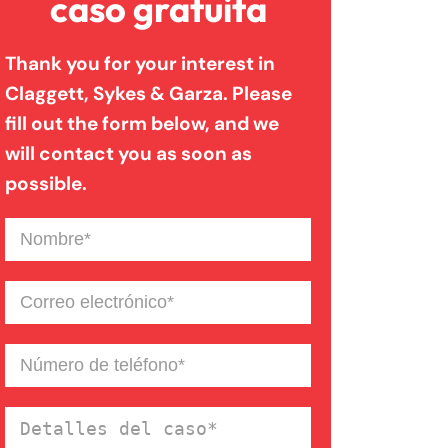
caso gratuita
Trabajadores
Thank you for your interest in
Claggett, Sykes & Garza. Please
Lesión Cerebral Traumática
fill out the form below, and we
will contact you as soon as
Lesiones Personales
possible.
Nombre
(Required)
Mordeduras De Perro
Correo
Muerte Injusta
electrónico
(Required)
Número
de
Resbalones Y Caidas
teléfono
(Required)
Detalles
del