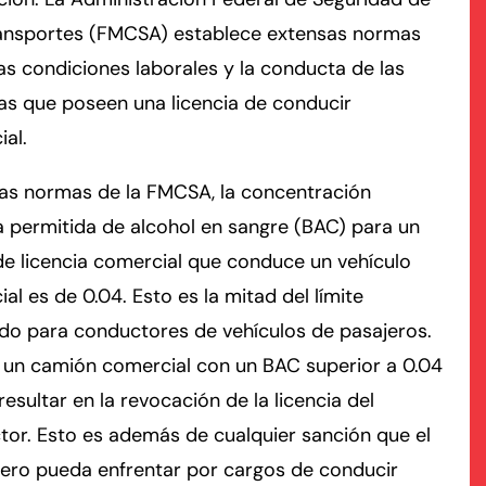
ansportes (FMCSA) establece extensas normas
rmington - Hours
field - Hours
as condiciones laborales y la conducta de las
as que poseen una licencia de conducir
swering Service 24/7
swering Service 24/7
Office Hours
Office Hours
al.
nday
nday
8:30 AM – 5:00 PM
8:30 AM – 5:00 PM
las normas de la FMCSA, la concentración
esday
esday
8:30 AM – 5:00 PM
8:30 AM – 5:00 PM
 permitida de alcohol en sangre (BAC) para un
dnesday
dnesday
8:30 AM – 5:00 PM
8:30 AM – 5:00 PM
 de licencia comercial que conduce un vehículo
ursday
ursday
8:30 AM – 5:00 PM
8:30 AM – 5:00 PM
al es de 0.04. Esto es la mitad del límite
iday
iday
8:30 AM – 5:00 PM
8:30 AM – 5:00 PM
do para conductores de vehículos de pasajeros.
turday
turday
Closed
Closed
 un camión comercial con un BAC superior a 0.04
nday
nday
Closed
Closed
resultar en la revocación de la licencia del
or. Esto es además de cualquier sanción que el
ero pueda enfrentar por cargos de conducir