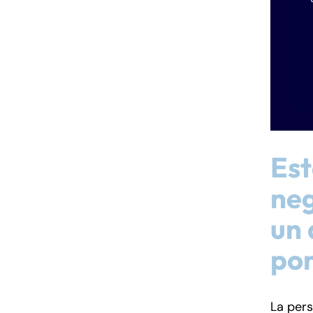
Est
neg
un 
por
La per