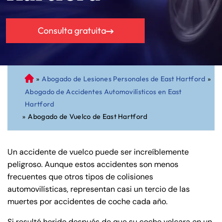
Consulta gratuita
»
Abogado de Lesiones Personales de East Hartford
»
A
Abogado de Accidentes Automovilísticos en East
bo
Hartford
ga
»
Abogado de Vuelco de East Hartford
do
de
Pe
Un accidente de vuelco puede ser increíblemente
rs
peligroso. Aunque estos accidentes son menos
on
frecuentes que otros tipos de colisiones
al
automovilísticas, representan casi un tercio de las
Inj
muertes por accidentes de coche cada año.
ur
y
Si resultó herido después de que su coche volcara en un