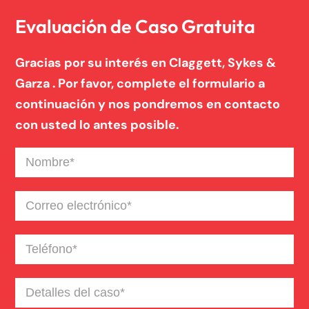
Resbalones Y Caidas
Evaluación de Caso Gratuita
Gracias por su interés en Claggett, Sykes &
Responsabilidad Civil De La Propiedad
Garza . Por favor, complete el formulario a
continuación y nos pondremos en contacto
Responsabilidad De Productos
con usted lo antes posible.
Nombre
(Required)
Lesiones Catastroficas
Correo
electrónico
(Required)
Negligencia Medica
Teléfono
(Required)
Detalles
del