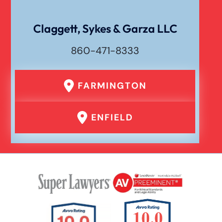
Claggett, Sykes & Garza LLC
860-471-8333
FARMINGTON
ENFIELD