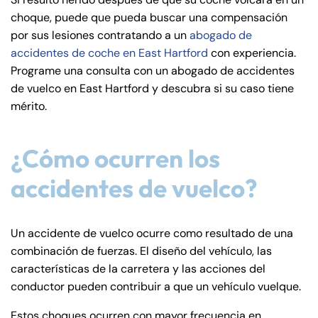
de
choque, puede que pueda buscar una compensación
C
por sus lesiones contratando a un
abogado de
on
accidentes de coche en East Hartford
con experiencia.
ne
Programe una consulta con un abogado de accidentes
cti
de vuelco en East Hartford y descubra si su caso tiene
cu
mérito.
t
¿Cómo ocurren los
accidentes de vuelco?
Un accidente de vuelco ocurre como resultado de una
combinación de fuerzas. El diseño del vehículo, las
características de la carretera y las acciones del
conductor pueden contribuir a que un vehículo vuelque.
Estos choques ocurren con mayor frecuencia en