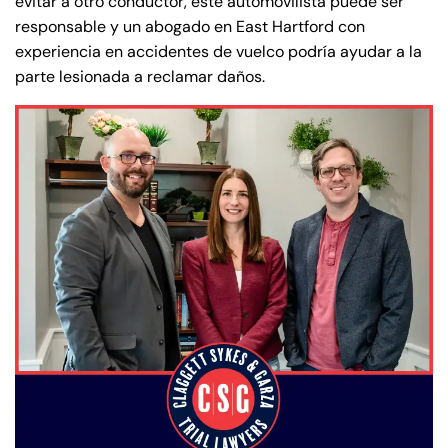
evitar a otro conductor, este automovilista puede ser
responsable y un abogado en East Hartford con
experiencia en accidentes de vuelco podría ayudar a la
parte lesionada a reclamar daños.
Farmington - Hours
Enfield - Hours
Answering Service
Answering Service
Office Hours
Office Hours
24/7
24/7
8:30 AM – 5:00
8:30 AM – 5:00
Monday
Monday
PM
PM