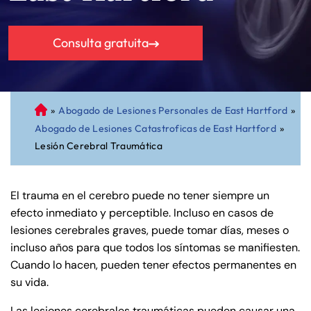
Consulta gratuita
»
Abogado de Lesiones Personales de East Hartford
»
A
Abogado de Lesiones Catastroficas de East Hartford
»
bo
Lesión Cerebral Traumática
ga
do
de
El trauma en el cerebro puede no tener siempre un
Pe
efecto inmediato y perceptible. Incluso en casos de
rs
lesiones cerebrales graves, puede tomar días, meses o
on
incluso años para que todos los síntomas se manifiesten.
al
Cuando lo hacen, pueden tener efectos permanentes en
Inj
su vida.
ur
y
Las lesiones cerebrales traumáticas pueden causar una