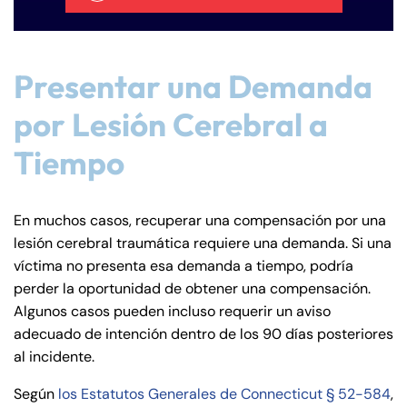
Wednesday
Wednesday
PM
PM
8:30 AM – 5:00
8:30 AM – 5:00
Thursday
Thursday
PM
PM
Presentar una Demanda
8:30 AM – 5:00
8:30 AM – 5:00
Friday
Friday
por Lesión Cerebral a
PM
PM
Tiempo
Saturday
Saturday
Closed
Closed
Sunday
Sunday
Closed
Closed
En muchos casos, recuperar una compensación por una
lesión cerebral traumática requiere una demanda. Si una
víctima no presenta esa demanda a tiempo, podría
perder la oportunidad de obtener una compensación.
Algunos casos pueden incluso requerir un aviso
adecuado de intención dentro de los 90 días posteriores
al incidente.
Según
los Estatutos Generales de Connecticut § 52-584
,