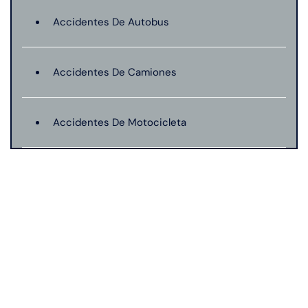
Accidentes De Autobus
Accidentes De Camiones
Accidentes De Motocicleta
Accidentes De Peatones
Compensacion De Trabajadores
Lesión Cerebral Traumática