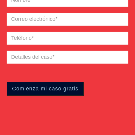
Lesiones Catastroficas
Correo
electrónico
(Required)
Negligencia Medica
Teléfono
(Required)
Detalles
del
caso
(Required)