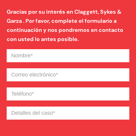
Gracias por su interés en Claggett, Sykes &
Responsabilidad Civil De La Propiedad
Garza . Por favor, complete el formulario a
continuación y nos pondremos en contacto
Responsabilidad De Productos
con usted lo antes posible.
Nombre
(Required)
Lesiones Catastroficas
Correo
electrónico
(Required)
Negligencia Medica
Teléfono
(Required)
Detalles
del
caso
(Required)