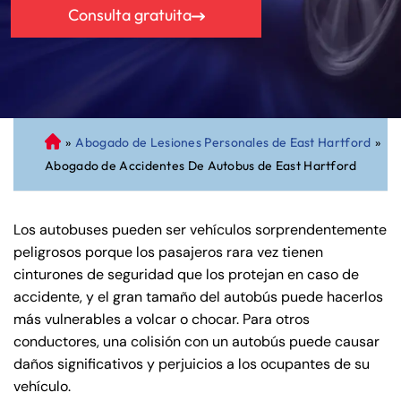
Consulta gratuita
»
Abogado de Lesiones Personales de East Hartford
»
A
Abogado de Accidentes De Autobus de East Hartford
bo
ga
do
Los autobuses pueden ser vehículos sorprendentemente
de
peligrosos porque los pasajeros rara vez tienen
Pe
cinturones de seguridad que los protejan en caso de
rs
accidente, y el gran tamaño del autobús puede hacerlos
on
más vulnerables a volcar o chocar. Para otros
al
conductores, una colisión con un autobús puede causar
Inj
daños significativos y perjuicios a los ocupantes de su
ur
vehículo.
y