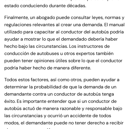
estado conduciendo durante décadas.
Answering Service
Answering Service
Office Hours
Office Hours
Finalmente, un abogado puede consultar leyes, normas y
24/7
24/7
regulaciones relevantes al crear una demanda. El manual
8:30 AM – 5:00
8:30 AM – 5:00
utilizado para capacitar al conductor del autobús podría
Monday
Monday
PM
PM
ayudar a mostrar lo que el demandado debería haber
hecho bajo las circunstancias. Los instructores de
8:30 AM – 5:00
8:30 AM – 5:00
Tuesday
Tuesday
conducción de autobuses u otros expertos también
PM
PM
pueden tener opiniones útiles sobre lo que el conductor
8:30 AM – 5:00
8:30 AM – 5:00
podría haber hecho de manera diferente.
Wednesday
Wednesday
PM
PM
Todos estos factores, así como otros, pueden ayudar a
8:30 AM – 5:00
8:30 AM – 5:00
Thursday
Thursday
determinar la probabilidad de que la demanda de un
PM
PM
demandante contra un conductor de autobús tenga
8:30 AM – 5:00
8:30 AM – 5:00
éxito. Es importante entender que si un conductor de
Friday
Friday
PM
PM
autobús actuó de manera razonable y responsable bajo
las circunstancias y ocurrió un accidente de todos
Saturday
Saturday
Closed
Closed
modos, el demandante puede no tener derecho a recibir
Sunday
Sunday
Closed
Closed