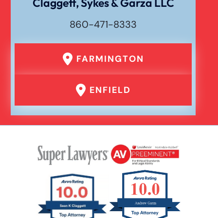
Claggett, Sykes & Garza LLC
860-471-8333
FARMINGTON
ENFIELD