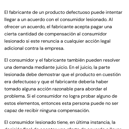
Farmington - Hours
Enfield - Hours
El fabricante de un producto defectuoso puede intentar
llegar a un acuerdo con el consumidor lesionado. Al
Answering Service
Answering Service
ofrecer un acuerdo, el fabricante acepta pagar una
Office Hours
Office Hours
24/7
24/7
cierta cantidad de compensación al consumidor
lesionado si este renuncia a cualquier acción legal
8:30 AM – 5:00
8:30 AM – 5:00
Monday
Monday
adicional contra la empresa.
PM
PM
8:30 AM – 5:00
8:30 AM – 5:00
El consumidor y el fabricante también pueden resolver
Tuesday
Tuesday
PM
PM
una demanda mediante juicio. En el juicio, la parte
lesionada debe demostrar que el producto en cuestión
8:30 AM – 5:00
8:30 AM – 5:00
Wednesday
Wednesday
era defectuoso y que el fabricante debería haber
PM
PM
tomado alguna acción razonable para abordar el
8:30 AM – 5:00
8:30 AM – 5:00
problema. Si el consumidor no logra probar alguno de
Thursday
Thursday
PM
PM
estos elementos, entonces esta persona puede no ser
capaz de recibir ninguna compensación.
8:30 AM – 5:00
8:30 AM – 5:00
Friday
Friday
PM
PM
El consumidor lesionado tiene, en última instancia, la
Saturday
Saturday
Closed
Closed