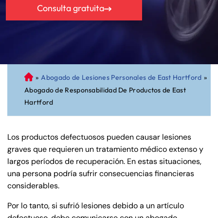
Consulta gratuita
»
Abogado de Lesiones Personales de East Hartford
»
A
Abogado de Responsabilidad De Productos de East
bo
Hartford
ga
do
de
Los productos defectuosos pueden causar lesiones
Pe
graves que requieren un tratamiento médico extenso y
rs
largos períodos de recuperación. En estas situaciones,
on
una persona podría sufrir consecuencias financieras
al
considerables.
Inj
ur
Por lo tanto, si sufrió lesiones debido a un artículo
y
defectuoso, debe comunicarse con un abogado