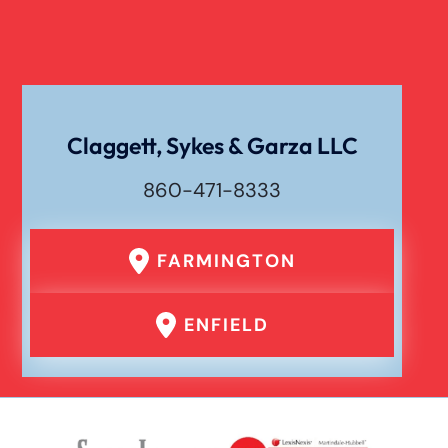
Claggett, Sykes & Garza LLC
860-471-8333
FARMINGTON
ENFIELD