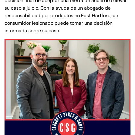
decisión final de aceptar una oferta de acuerdo o llevar
su caso a juicio. Con la ayuda de un abogado de
Sunday
Sunday
Closed
Closed
responsabilidad por productos en East Hartford, un
consumidor lesionado puede tomar una decisión
informada sobre su caso.