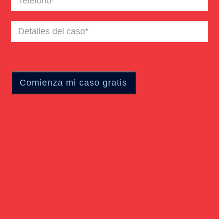
Detalles
del
caso
(Required)