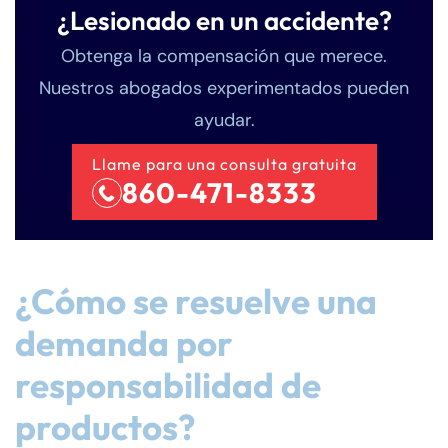
¿Lesionado en un accidente?
Obtenga la compensación que merece.
Nuestros abogados experimentados pueden
ayudar.
Llame para una consulta gratuita
860-471-8333
¿Cómo se resuelve una
demanda por
responsabilidad de
productos?