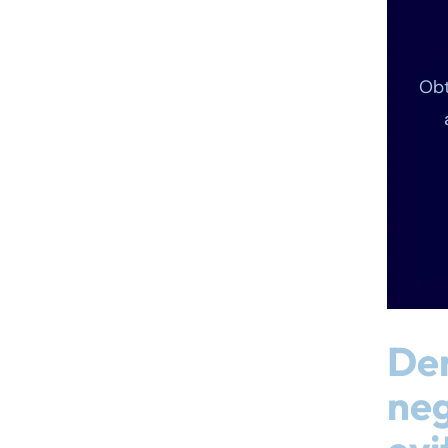
Obt
De
neg