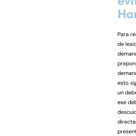
evi
Ha
Para r
de lesi
demand
prepond
demanda
esto si
un debe
ese de
descuid
directa
presen