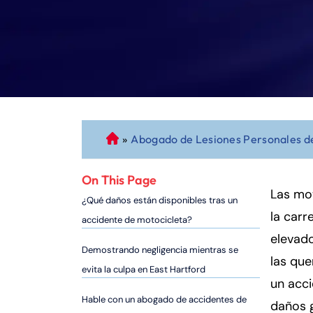
»
Abogado de Lesiones Personales de
A
b
o
On This Page
g
Las mot
¿Qué daños están disponibles tras un
a
la carr
accidente de motocicleta?
d
elevado
o
Demostrando negligencia mientras se
las que
d
evita la culpa en East Hartford
e
un acci
P
Hable con un abogado de accidentes de
daños g