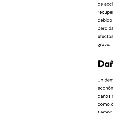
de acc
recuper
debido 
pérdid
efectos
grave.
Dañ
Un dem
económ
daños n
como do
tiempo 