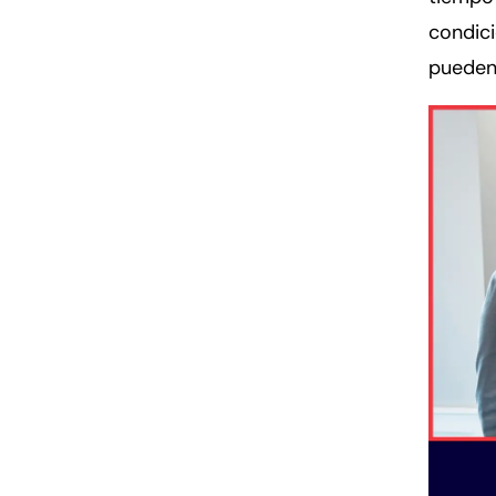
condic
pueden