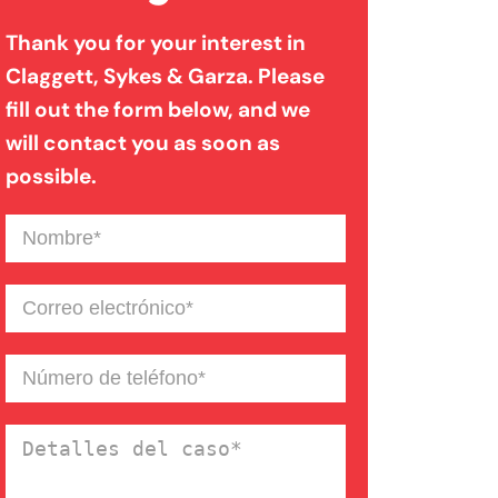
Thank you for your interest in
Claggett, Sykes & Garza. Please
Lesión Cerebral Traumática
fill out the form below, and we
will contact you as soon as
Lesiones Personales
possible.
Nombre
(Required)
Mordeduras De Perro
Correo
Muerte Injusta
electrónico
(Required)
Número
de
Resbalones Y Caidas
teléfono
(Required)
Detalles
del
Responsabilidad Civil De La