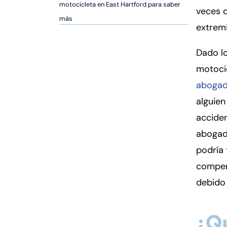
er
motocicleta en East Hartford para saber
veces 
so
más
extrem
n
al
Dado lo
Inj
ur
motocic
y
abogad
d
alguie
e
C
accide
o
abogad
n
podría 
n
compens
ec
ti
debido 
cu
t
¿Q