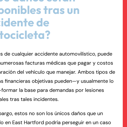
ponibles tras un
rmington - Hours
field - Hours
idente de
ocicleta?
swering Service 24/7
swering Service 24/7
Office Hours
Office Hours
nday
nday
8:30 AM – 5:00 PM
8:30 AM – 5:00 PM
esday
esday
8:30 AM – 5:00 PM
8:30 AM – 5:00 PM
 de cualquier accidente automovilístico, puede
dnesday
dnesday
8:30 AM – 5:00 PM
8:30 AM – 5:00 PM
numerosas facturas médicas que pagar y costos
ursday
ursday
8:30 AM – 5:00 PM
8:30 AM – 5:00 PM
ración del vehículo que manejar. Ambos tipos de
iday
iday
8:30 AM – 5:00 PM
8:30 AM – 5:00 PM
as financieras objetivas pueden—y usualmente lo
turday
turday
Closed
Closed
formar la base para demandas por lesiones
nday
nday
Closed
Closed
les tras tales incidentes.
argo, estos no son los únicos daños que un
 en East Hartford podría perseguir en un caso