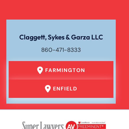
Claggett, Sykes & Garza LLC
860-471-8333
FARMINGTON
ENFIELD