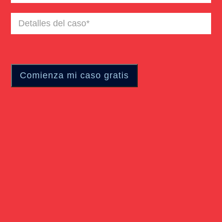
Detalles
del
caso
(Required)