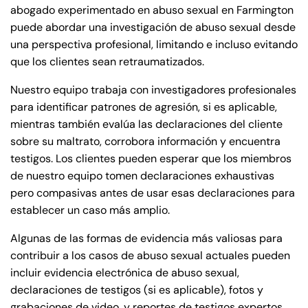
abogado experimentado en abuso sexual en Farmington
puede abordar una investigación de abuso sexual desde
una perspectiva profesional, limitando e incluso evitando
Farmington - Hours
Enfield - Hours
que los clientes sean retraumatizados.
Answering Service
Answering Service
Nuestro equipo trabaja con investigadores profesionales
Office Hours
Office Hours
24/7
24/7
para identificar patrones de agresión, si es aplicable,
mientras también evalúa las declaraciones del cliente
8:30 AM – 5:00
8:30 AM – 5:00
Monday
Monday
sobre su maltrato, corrobora información y encuentra
PM
PM
testigos. Los clientes pueden esperar que los miembros
8:30 AM – 5:00
8:30 AM – 5:00
de nuestro equipo tomen declaraciones exhaustivas
Tuesday
Tuesday
PM
PM
pero compasivas antes de usar esas declaraciones para
8:30 AM – 5:00
8:30 AM – 5:00
establecer un caso más amplio.
Wednesday
Wednesday
PM
PM
Algunas de las formas de evidencia más valiosas para
8:30 AM – 5:00
8:30 AM – 5:00
contribuir a los casos de abuso sexual actuales pueden
Thursday
Thursday
PM
PM
incluir evidencia electrónica de abuso sexual,
declaraciones de testigos (si es aplicable), fotos y
8:30 AM – 5:00
8:30 AM – 5:00
Friday
Friday
grabaciones de video, y reportes de testigos expertos,