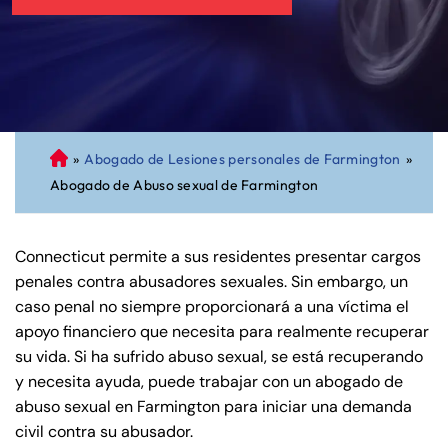
»
Abogado de Lesiones personales de Farmington
»
A
Abogado de Abuso sexual de Farmington
bo
ga
do
Connecticut permite a sus residentes presentar cargos
de
penales contra abusadores sexuales. Sin embargo, un
Pe
caso penal no siempre proporcionará a una víctima el
rs
apoyo financiero que necesita para realmente recuperar
on
su vida. Si ha sufrido abuso sexual, se está recuperando
al
y necesita ayuda, puede trabajar con un abogado de
Inj
abuso sexual en Farmington para iniciar una demanda
ur
civil contra su abusador.
y