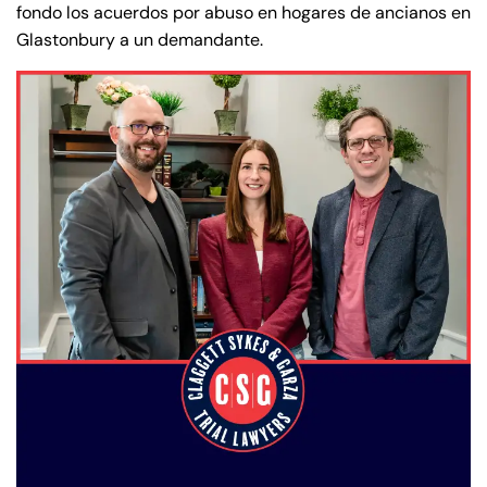
fondo los acuerdos por abuso en hogares de ancianos en
Glastonbury a un demandante.
Farmington - Hours
Enfield - Hours
Answering Service
Answering Service
Office Hours
Office Hours
24/7
24/7
8:30 AM – 5:00
8:30 AM – 5:00
Monday
Monday