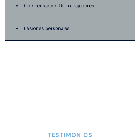
Compensacion De Trabajadores
Lesiones personales
Preeclampsia
Muerte Injusta
Negligencia Medica
Responsabilidad De Productos
TESTIMONIOS