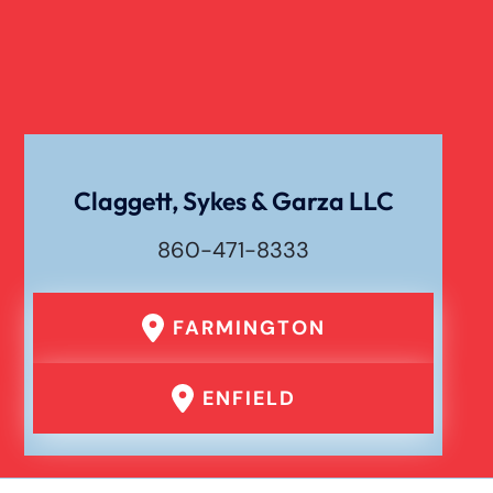
Claggett, Sykes & Garza LLC
860-471-8333
FARMINGTON
ENFIELD