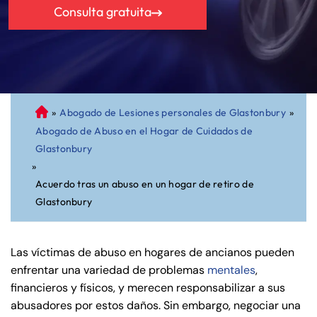
Consulta gratuita
»
Abogado de Lesiones personales de Glastonbury
»
A
Abogado de Abuso en el Hogar de Cuidados de
bo
Glastonbury
ga
»
do
Acuerdo tras un abuso en un hogar de retiro de
de
Glastonbury
Pe
rs
on
Las víctimas de abuso en hogares de ancianos pueden
al
enfrentar una variedad de problemas
mentales
,
Inj
financieros y físicos, y merecen responsabilizar a sus
ur
abusadores por estos daños. Sin embargo, negociar una
y