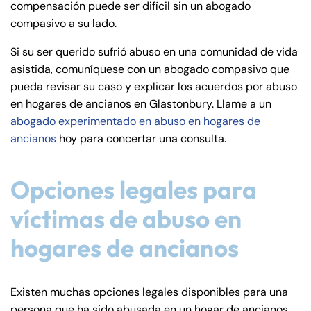
compensación puede ser difícil sin un abogado
de
compasivo a su lado.
C
on
Si su ser querido sufrió abuso en una comunidad de vida
ne
asistida, comuníquese con un abogado compasivo que
cti
pueda revisar su caso y explicar los acuerdos por abuso
cu
en hogares de ancianos en Glastonbury. Llame a un
t
abogado experimentado en abuso en hogares de
ancianos
hoy para concertar una consulta.
Opciones legales para
víctimas de abuso en
hogares de ancianos
Existen muchas opciones legales disponibles para una
persona que ha sido abusada en un hogar de ancianos.