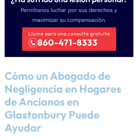
Permítanos luchar por sus derechos y
maximizar su compensación.
Llame para una consulta gratuita
860-471-8333
Cómo un Abogado de
Negligencia en Hogares
de Ancianos en
Glastonbury Puede
Ayudar