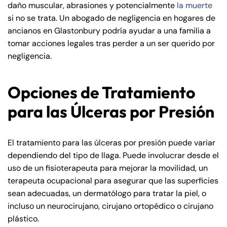
daño muscular, abrasiones y potencialmente
la muerte
si no se trata. Un abogado de negligencia en hogares de
ancianos en Glastonbury podría ayudar a una familia a
tomar acciones legales tras perder a un ser querido por
negligencia.
Opciones de Tratamiento
Farmington - Hours
Enfield - Hours
para las Úlceras por Presión
Answering Service
Answering Service
Office Hours
Office Hours
24/7
24/7
El tratamiento para las úlceras por presión puede variar
8:30 AM – 5:00
8:30 AM – 5:00
dependiendo del tipo de llaga. Puede involucrar desde el
Monday
Monday
PM
PM
uso de un fisioterapeuta para mejorar la movilidad, un
terapeuta ocupacional para asegurar que las superficies
8:30 AM – 5:00
8:30 AM – 5:00
Tuesday
Tuesday
sean adecuadas, un dermatólogo para tratar la piel, o
PM
PM
incluso un neurocirujano, cirujano ortopédico o cirujano
8:30 AM – 5:00
8:30 AM – 5:00
plástico.
Wednesday
Wednesday