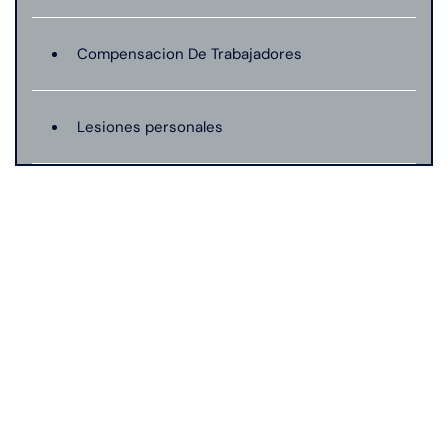
Compensacion De Trabajadores
Lesiones personales
Preeclampsia
Muerte Injusta
Negligencia Medica
Responsabilidad De Productos