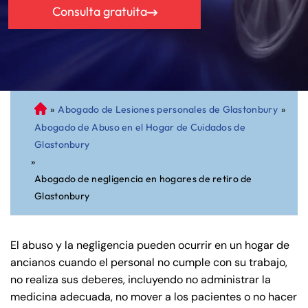
Consulta gratuita
»
Abogado de Lesiones personales de Glastonbury
»
A
Abogado de Abuso en el Hogar de Cuidados de
bo
Glastonbury
ga
»
do
Abogado de negligencia en hogares de retiro de
de
Glastonbury
Pe
rs
on
El abuso y la negligencia pueden ocurrir en un hogar de
al
ancianos cuando el personal no cumple con su trabajo,
Inj
no realiza sus deberes, incluyendo no administrar la
ur
medicina adecuada, no mover a los pacientes o no hacer
y