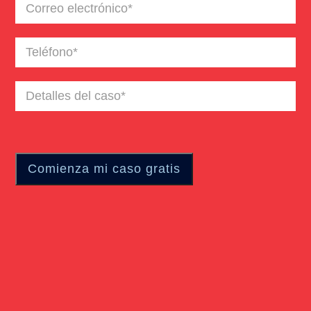
Correo
electrónico
(Required)
Teléfono
(Required)
Detalles
del
caso
(Required)