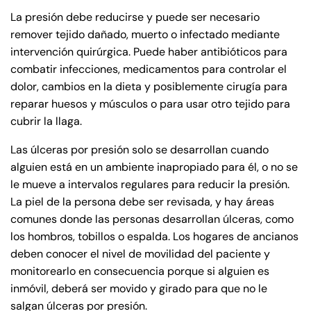
PM
PM
La presión debe reducirse y puede ser necesario
8:30 AM – 5:00
8:30 AM – 5:00
Thursday
Thursday
remover tejido dañado, muerto o infectado mediante
PM
PM
intervención quirúrgica. Puede haber antibióticos para
8:30 AM – 5:00
8:30 AM – 5:00
combatir infecciones, medicamentos para controlar el
Friday
Friday
PM
PM
dolor, cambios en la dieta y posiblemente cirugía para
reparar huesos y músculos o para usar otro tejido para
Saturday
Saturday
Closed
Closed
cubrir la llaga.
Sunday
Sunday
Closed
Closed
Las úlceras por presión solo se desarrollan cuando
alguien está en un ambiente inapropiado para él, o no se
le mueve a intervalos regulares para reducir la presión.
La piel de la persona debe ser revisada, y hay áreas
comunes donde las personas desarrollan úlceras, como
los hombros, tobillos o espalda. Los hogares de ancianos
deben conocer el nivel de movilidad del paciente y
monitorearlo en consecuencia porque si alguien es
inmóvil, deberá ser movido y girado para que no le
salgan úlceras por presión.