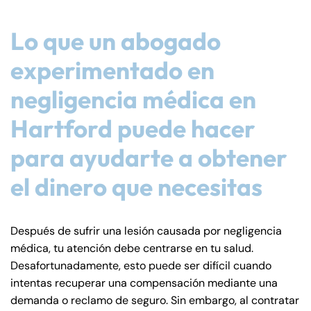
8:30 AM – 5:00
8:30 AM – 5:00
Friday
Friday
Lo que un abogado
PM
PM
Saturday
Saturday
Closed
Closed
experimentado en
Sunday
Sunday
Closed
Closed
negligencia médica en
Hartford puede hacer
para ayudarte a obtener
el dinero que necesitas
Después de sufrir una lesión causada por negligencia
médica, tu atención debe centrarse en tu salud.
Desafortunadamente, esto puede ser difícil cuando
intentas recuperar una compensación mediante una
demanda o reclamo de seguro. Sin embargo, al contratar