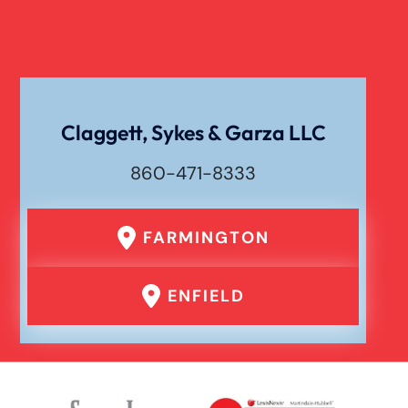
Claggett, Sykes & Garza LLC
860-471-8333
FARMINGTON
ENFIELD