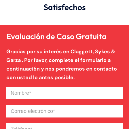
Satisfechos
Evaluación de Caso Gratuita
Gracias por su interés en Claggett, Sykes &
Garza . Por favor, complete el formulario a
continuación y nos pondremos en contacto
con usted lo antes posible.
Nombre
(Required)
Correo
electrónico
(Required)
Teléfono
(Required)