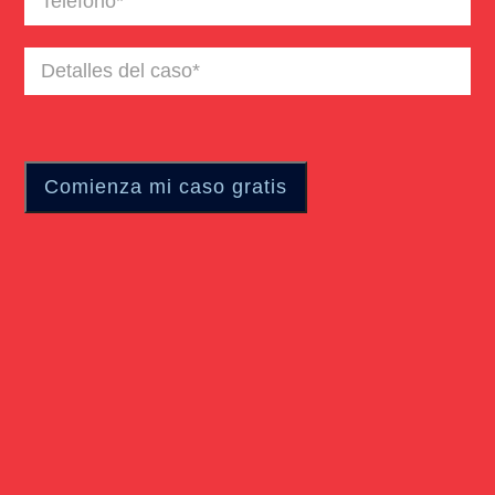
Detalles
del
caso
(Required)