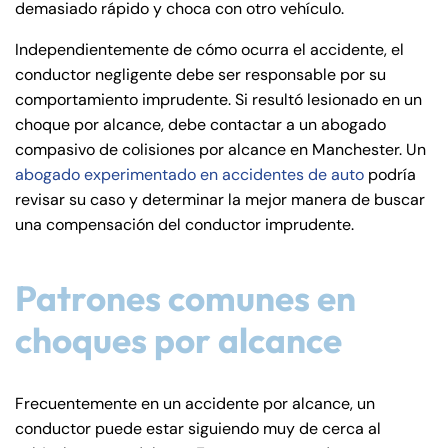
demasiado rápido y choca con otro vehículo.
de
C
Independientemente de cómo ocurra el accidente, el
on
conductor negligente debe ser responsable por su
ne
comportamiento imprudente. Si resultó lesionado en un
cti
choque por alcance, debe contactar a un abogado
cu
compasivo de colisiones por alcance en Manchester. Un
t
abogado experimentado en accidentes de auto
podría
revisar su caso y determinar la mejor manera de buscar
una compensación del conductor imprudente.
Patrones comunes en
choques por alcance
Frecuentemente en un accidente por alcance, un
conductor puede estar siguiendo muy de cerca al