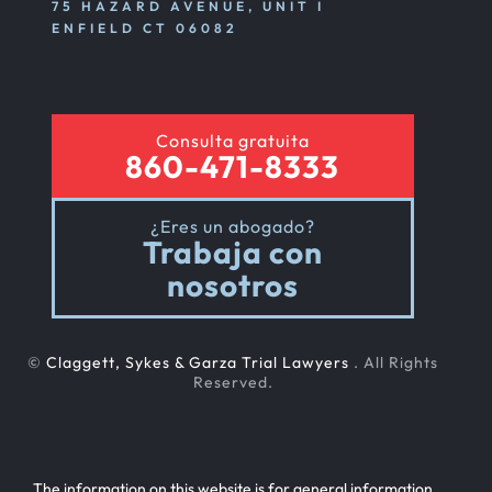
75 HAZARD AVENUE, UNIT I
ENFIELD CT 06082
Consulta gratuita
860-471-8333
¿Eres un abogado?
Trabaja con
nosotros
©
Claggett, Sykes & Garza Trial Lawyers
. All Rights
Reserved.
The information on this website is for general information