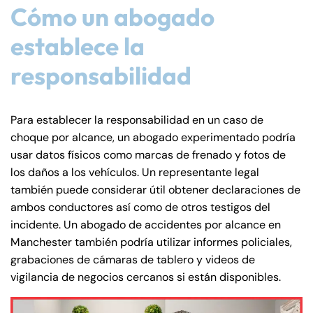
Friday
Friday
Cómo un abogado
PM
PM
establece la
Saturday
Saturday
Closed
Closed
Sunday
Sunday
Closed
Closed
responsabilidad
Para establecer la responsabilidad en un caso de
choque por alcance, un abogado experimentado podría
usar datos físicos como marcas de frenado y fotos de
los daños a los vehículos. Un representante legal
también puede considerar útil obtener declaraciones de
ambos conductores así como de otros testigos del
incidente. Un abogado de accidentes por alcance en
Manchester también podría utilizar informes policiales,
grabaciones de cámaras de tablero y videos de
vigilancia de negocios cercanos si están disponibles.