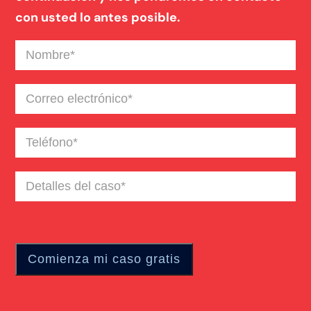
con usted lo antes posible.
Nombre
(Required)
Correo
electrónico
(Required)
Teléfono
(Required)
Detalles
del
caso
(Required)