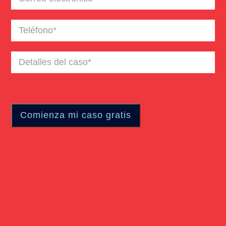
electrónico
(Required)
Teléfono
(Required)
Detalles
del
caso
(Required)