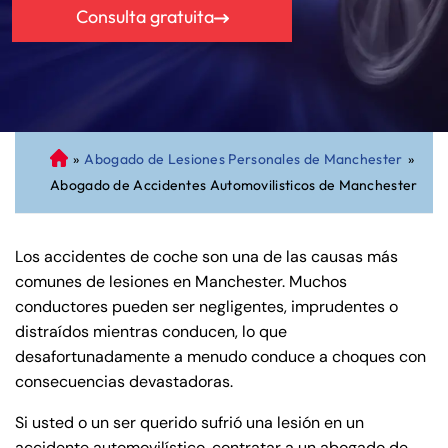
Consulta gratuita
»
Abogado de Lesiones Personales de Manchester
»
A
Abogado de Accidentes Automovilisticos de Manchester
bo
ga
do
Los accidentes de coche son una de las causas más
de
comunes de lesiones en Manchester. Muchos
Pe
conductores pueden ser negligentes, imprudentes o
rs
distraídos mientras conducen, lo que
on
desafortunadamente a menudo conduce a choques con
al
consecuencias devastadoras.
Inj
ur
Si usted o un ser querido sufrió una lesión en un
y
accidente automovilístico, contratar a un abogado de