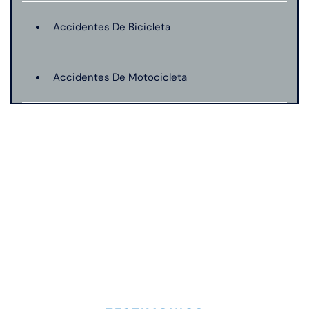
Accidentes De Bicicleta
Accidentes De Motocicleta
Lesión catastrófica
Lesiones Personales
Mordeduras De Perro
Muerte Injusta