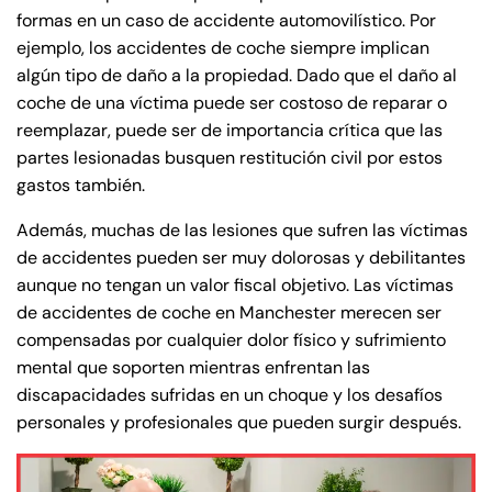
formas en un caso de accidente automovilístico. Por
8:30 AM – 5:00
8:30 AM – 5:00
Thursday
Thursday
ejemplo, los accidentes de coche siempre implican
PM
PM
algún tipo de daño a la propiedad. Dado que el daño al
8:30 AM – 5:00
8:30 AM – 5:00
coche de una víctima puede ser costoso de reparar o
Friday
Friday
PM
PM
reemplazar, puede ser de importancia crítica que las
partes lesionadas busquen restitución civil por estos
Saturday
Saturday
Closed
Closed
gastos también.
Sunday
Sunday
Closed
Closed
Además, muchas de las lesiones que sufren las víctimas
de accidentes pueden ser muy dolorosas y debilitantes
aunque no tengan un valor fiscal objetivo. Las víctimas
de accidentes de coche en Manchester merecen ser
compensadas por cualquier dolor físico y sufrimiento
mental que soporten mientras enfrentan las
discapacidades sufridas en un choque y los desafíos
personales y profesionales que pueden surgir después.