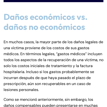
Daños económicos vs.
daños no económicos
En muchos casos, la mayor parte de los daños legales de
Farmington - Hours
Enfield - Hours
una víctima proviene de los costos de sus gastos
médicos. En términos legales, “gastos médicos” incluyen
Answering Service
Answering Service
todos los aspectos de la recuperación de una víctima, no
Office Hours
Office Hours
24/7
24/7
solo los costos iniciales de tratamiento y la factura
8:30 AM – 5:00
8:30 AM – 5:00
hospitalaria. Incluso si los gastos probablemente se
Monday
Monday
PM
PM
incurran después de que haya pasado el plazo de
prescripción, aún son recuperables en un caso de
8:30 AM – 5:00
8:30 AM – 5:00
Tuesday
Tuesday
lesiones personales.
PM
PM
Como se mencionó anteriormente, sin embargo, los
8:30 AM – 5:00
8:30 AM – 5:00
Wednesday
Wednesday
daños compensables pueden presentarse en muchas
PM
PM