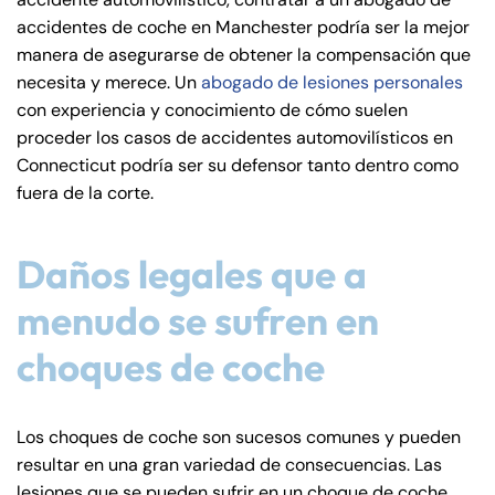
de
accidentes de coche en Manchester podría ser la mejor
C
manera de asegurarse de obtener la compensación que
on
necesita y merece. Un
abogado de lesiones personales
ne
con experiencia y conocimiento de cómo suelen
cti
proceder los casos de accidentes automovilísticos en
cu
Connecticut podría ser su defensor tanto dentro como
t
fuera de la corte.
Daños legales que a
menudo se sufren en
choques de coche
Los choques de coche son sucesos comunes y pueden
resultar en una gran variedad de consecuencias. Las
lesiones que se pueden sufrir en un choque de coche