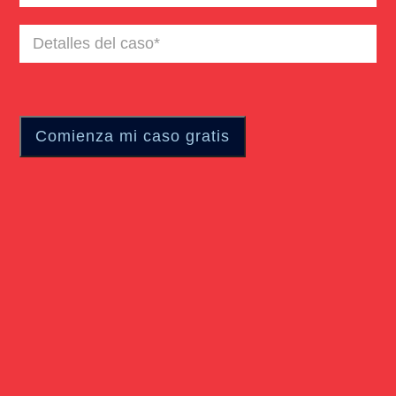
Detalles
del
caso
(Required)