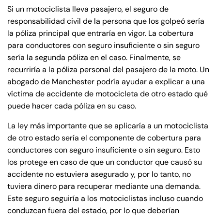
Si un motociclista lleva pasajero, el seguro de
responsabilidad civil de la persona que los golpeó sería
la póliza principal que entraría en vigor. La cobertura
para conductores con seguro insuficiente o sin seguro
sería la segunda póliza en el caso. Finalmente, se
recurriría a la póliza personal del pasajero de la moto. Un
abogado de Manchester podría ayudar a explicar a una
víctima de accidente de motocicleta de otro estado qué
puede hacer cada póliza en su caso.
La ley más importante que se aplicaría a un motociclista
de otro estado sería el componente de cobertura para
conductores con seguro insuficiente o sin seguro. Esto
los protege en caso de que un conductor que causó su
Farmington - Hours
Enfield - Hours
accidente no estuviera asegurado y, por lo tanto, no
tuviera dinero para recuperar mediante una demanda.
Answering Service
Answering Service
Office Hours
Office Hours
Este seguro seguiría a los motociclistas incluso cuando
24/7
24/7
conduzcan fuera del estado, por lo que deberían