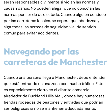
serán responsables civilmente si violan las normas y
de
causan daños. No pueden alegar que no conocían las
C
normas por ser de otro estado. Cuando alguien conduce
on
por las carreteras locales, se espera que obedezca y
ne
siga todas las normas de seguridad vial de sentido
cti
común para evitar accidentes.
cu
t
Navegando por las
carreteras de Manchester
Cuando una persona llega a Manchester, debe entender
que está entrando en una zona con mucho tráfico. Esto
es especialmente cierto en el distrito comercial
alrededor de Buckland Hills Mall, donde hay numerosas
tiendas rodeadas de peatones y entradas que podrían
ser peligrosas si no se mantienen adecuadamente.