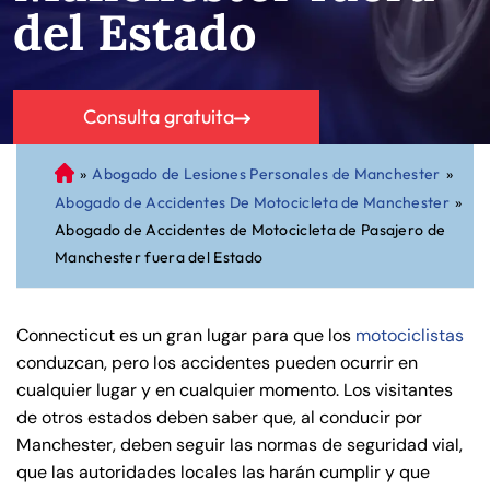
del Estado
Consulta gratuita
»
Abogado de Lesiones Personales de Manchester
»
A
Abogado de Accidentes De Motocicleta de Manchester
»
bo
Abogado de Accidentes de Motocicleta de Pasajero de
ga
Manchester fuera del Estado
do
de
Pe
Connecticut es un gran lugar para que los
motociclistas
rs
conduzcan, pero los accidentes pueden ocurrir en
on
cualquier lugar y en cualquier momento. Los visitantes
al
de otros estados deben saber que, al conducir por
Inj
Manchester, deben seguir las normas de seguridad vial,
ur
que las autoridades locales las harán cumplir y que
y