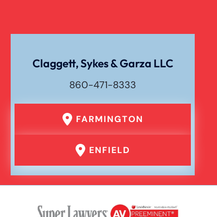
Claggett, Sykes & Garza LLC
860-471-8333
FARMINGTON
ENFIELD