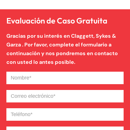
Responsabilidad De Productos
Evaluación de Caso Gratuita
Gracias por su interés en Claggett, Sykes &
Vuelco
Garza . Por favor, complete el formulario a
continuación y nos pondremos en contacto
con usted lo antes posible.
Nombre
(Required)
Correo
electrónico
(Required)
Teléfono
(Required)