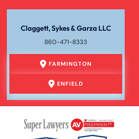
Claggett, Sykes & Garza LLC
860-471-8333
FARMINGTON
ENFIELD