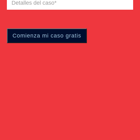
Detalles
del
caso
(Required)