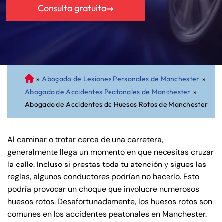
Consulta gratuita
»
Abogado de Lesiones Personales de Manchester
»
A
Abogado de Accidentes Peatonales de Manchester
»
bo
Abogado de Accidentes de Huesos Rotos de Manchester
ga
do
de
Al caminar o trotar cerca de una carretera,
Pe
generalmente llega un momento en que necesitas cruzar
rs
la calle. Incluso si prestas toda tu atención y sigues las
on
reglas, algunos conductores podrían no hacerlo. Esto
al
podría provocar un choque que involucre numerosos
Inj
huesos rotos. Desafortunadamente, los huesos rotos son
ur
comunes en los accidentes peatonales en Manchester.
y