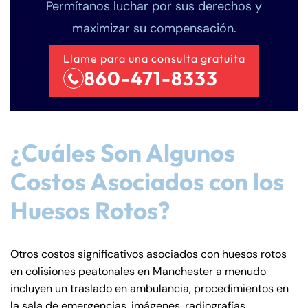
Permítanos luchar por sus derechos y
maximizar su compensación.
Llame para una consulta gratuita
860-471-8333
¿Cuáles Son Algunos
Costos Asociados con los
Farmington - Hours
Enfield - Hours
Huesos Rotos?
Answering Service
Answering Service
Office Hours
Office Hours
24/7
24/7
Otros costos significativos asociados con huesos rotos
en colisiones peatonales en Manchester a menudo
8:30 AM – 5:00
8:30 AM – 5:00
Monday
Monday
incluyen un traslado en ambulancia, procedimientos en
PM
PM
la sala de emergencias, imágenes, radiografías,