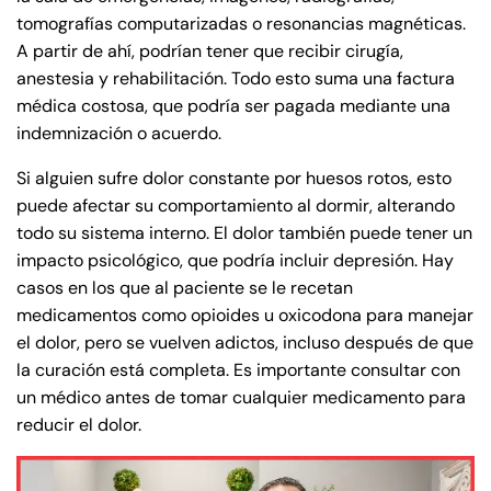
8:30 AM – 5:00
8:30 AM – 5:00
tomografías computarizadas o resonancias magnéticas.
Tuesday
Tuesday
PM
PM
A partir de ahí, podrían tener que recibir cirugía,
8:30 AM – 5:00
8:30 AM – 5:00
anestesia y rehabilitación. Todo esto suma una factura
Wednesday
Wednesday
médica costosa, que podría ser pagada mediante una
PM
PM
indemnización o acuerdo.
8:30 AM – 5:00
8:30 AM – 5:00
Thursday
Thursday
PM
PM
Si alguien sufre dolor constante por huesos rotos, esto
puede afectar su comportamiento al dormir, alterando
8:30 AM – 5:00
8:30 AM – 5:00
Friday
Friday
todo su sistema interno. El dolor también puede tener un
PM
PM
impacto psicológico, que podría incluir depresión. Hay
Saturday
Saturday
Closed
Closed
casos en los que al paciente se le recetan
Sunday
Sunday
Closed
Closed
medicamentos como opioides u oxicodona para manejar
el dolor, pero se vuelven adictos, incluso después de que
la curación está completa. Es importante consultar con
un médico antes de tomar cualquier medicamento para
reducir el dolor.