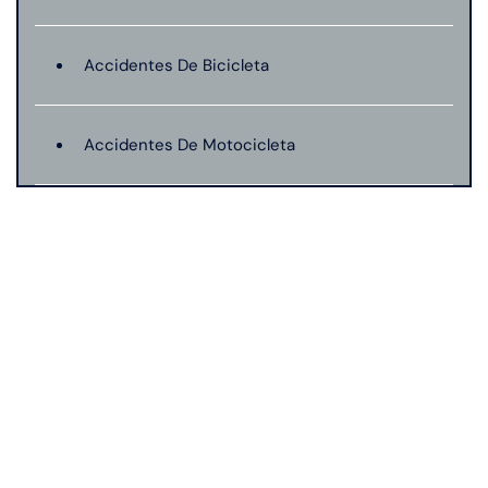
Accidentes De Bicicleta
Accidentes De Motocicleta
Lesión catastrófica
Lesiones Personales
Mordeduras De Perro
Muerte Injusta