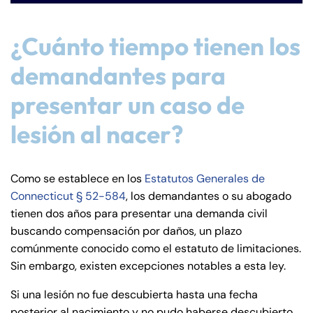
Farmington - Hours
Enfield - Hours
¿Cuánto tiempo tienen los
Answering Service
Answering Service
Office Hours
Office Hours
24/7
24/7
demandantes para
8:30 AM – 5:00
8:30 AM – 5:00
Monday
Monday
presentar un caso de
PM
PM
lesión al nacer?
8:30 AM – 5:00
8:30 AM – 5:00
Tuesday
Tuesday
PM
PM
8:30 AM – 5:00
8:30 AM – 5:00
Como se establece en los
Estatutos Generales de
Wednesday
Wednesday
PM
PM
Connecticut § 52-584
, los demandantes o su abogado
8:30 AM – 5:00
8:30 AM – 5:00
tienen dos años para presentar una demanda civil
Thursday
Thursday
buscando compensación por daños, un plazo
PM
PM
comúnmente conocido como el estatuto de limitaciones.
8:30 AM – 5:00
8:30 AM – 5:00
Friday
Friday
Sin embargo, existen excepciones notables a esta ley.
PM
PM
Si una lesión no fue descubierta hasta una fecha
Saturday
Saturday
Closed
Closed
posterior al nacimiento y no pudo haberse descubierto