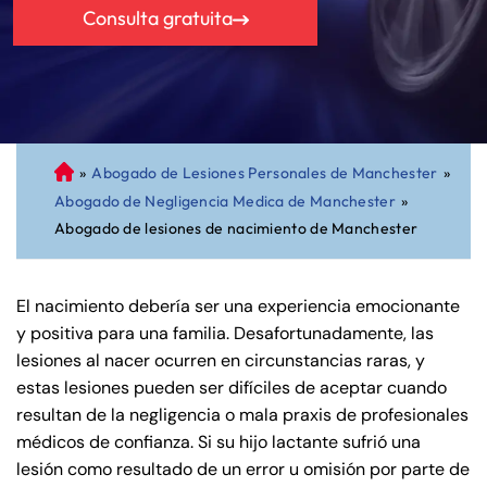
Consulta gratuita
»
Abogado de Lesiones Personales de Manchester
»
A
Abogado de Negligencia Medica de Manchester
»
bo
Abogado de lesiones de nacimiento de Manchester
ga
do
de
El nacimiento debería ser una experiencia emocionante
Pe
y positiva para una familia. Desafortunadamente, las
rs
lesiones al nacer ocurren en circunstancias raras, y
on
estas lesiones pueden ser difíciles de aceptar cuando
al
resultan de la negligencia o mala praxis de profesionales
Inj
médicos de confianza. Si su hijo lactante sufrió una
ur
lesión como resultado de un error u omisión por parte de
y