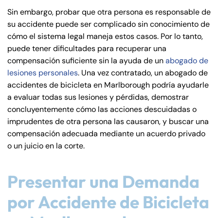
de
Sin embargo, probar que otra persona es responsable de
C
su accidente puede ser complicado sin conocimiento de
on
cómo el sistema legal maneja estos casos. Por lo tanto,
ne
puede tener dificultades para recuperar una
cti
compensación suficiente sin la ayuda de un
abogado de
cu
lesiones personales
. Una vez contratado, un abogado de
t
accidentes de bicicleta en Marlborough podría ayudarle
a evaluar todas sus lesiones y pérdidas, demostrar
concluyentemente cómo las acciones descuidadas o
imprudentes de otra persona las causaron, y buscar una
compensación adecuada mediante un acuerdo privado
o un juicio en la corte.
Presentar una Demanda
por Accidente de Bicicleta