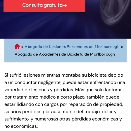
Consulta gratuita
»
Abogado de Lesiones Personales de Marlborough
»
A
Abogado de Accidentes de Bicicleta de Marlborough
bo
ga
do
Si sufrió lesiones mientras montaba su bicicleta debido
de
a un conductor negligente, puede estar enfrentando una
Pe
variedad de lesiones y pérdidas. Más que solo facturas
rs
por tratamiento médico a corto plazo, también puede
on
estar lidiando con cargos por reparación de propiedad,
al
salarios perdidos por ausentarse del trabajo, dolor y
Inj
sufrimiento, y numerosas otras pérdidas económicas y
ur
no económicas.
y