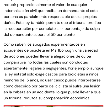
reducir proporcionalmente el valor de cualquier
indemnización civil que reciba un demandante si esta
Answering Service
Answering Service
Office Hours
Office Hours
persona es parcialmente responsable de sus propios
24/7
24/7
daños. Esta ley también permite que el tribunal prohíba
8:30 AM – 5:00
8:30 AM – 5:00
la recuperación por completo si el porcentaje de culpa
Monday
Monday
PM
PM
del demandante supera el 50 por ciento.
8:30 AM – 5:00
8:30 AM – 5:00
Tuesday
Tuesday
Como saben los abogados experimentados en
PM
PM
accidentes de bicicleta en Marlborough, una variedad
8:30 AM – 5:00
8:30 AM – 5:00
de acciones pueden llevar a alegaciones de culpa
Wednesday
Wednesday
PM
PM
comparativa, no todas las cuales son conductas
abiertamente ilegales o negligentes. Por ejemplo, aunque
8:30 AM – 5:00
8:30 AM – 5:00
Thursday
Thursday
la ley estatal solo exige cascos para bicicletas a niños
PM
PM
menores de 15 años, no usar casco puede interpretarse
8:30 AM – 5:00
8:30 AM – 5:00
como descuido por parte del ciclista si sufre una lesión
Friday
Friday
PM
PM
en la cabeza en un accidente, lo que puede llevar a que
un tribunal reduzca su compensación económica.
Saturday
Saturday
Closed
Closed
Sunday
Sunday
Closed
Closed