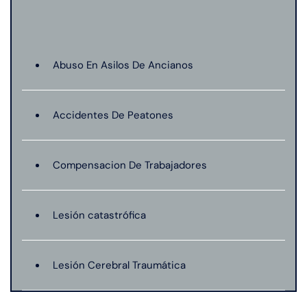
Abuso En Asilos De Ancianos
Accidentes De Peatones
Compensacion De Trabajadores
Lesión catastrófica
Lesión Cerebral Traumática