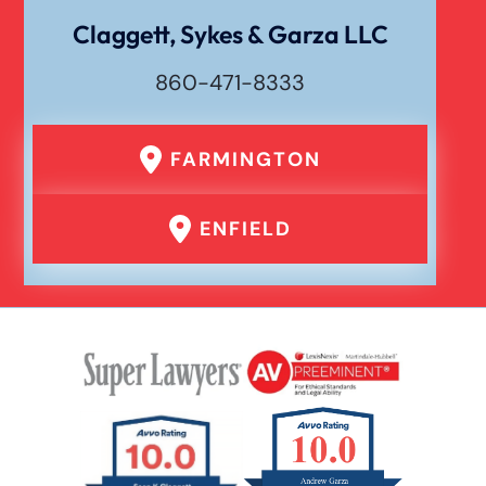
Claggett, Sykes & Garza LLC
860-471-8333
FARMINGTON
ENFIELD