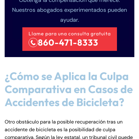
Nuestros abogados experimentados pueden
ayudar.
Llame para una consulta gratuita
860-471-8333
¿Cómo se Aplica la Culpa
Comparativa en Casos de
Accidentes de Bicicleta?
Otro obstáculo para la posible recuperación tras un
accidente de bicicleta es la posibilidad de culpa
Farmington - Hours
Enfield - Hours
comparativa. Según la ley estatal, un tribunal civil puede