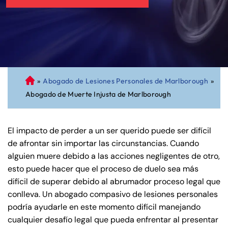
»
Abogado de Lesiones Personales de Marlborough
»
A
Abogado de Muerte Injusta de Marlborough
bo
ga
do
El impacto de perder a un ser querido puede ser difícil
de
de afrontar sin importar las circunstancias. Cuando
Pe
alguien muere debido a las acciones negligentes de otro,
rs
esto puede hacer que el proceso de duelo sea más
on
difícil de superar debido al abrumador proceso legal que
al
conlleva. Un abogado compasivo de lesiones personales
Inj
podría ayudarle en este momento difícil manejando
ur
cualquier desafío legal que pueda enfrentar al presentar
y