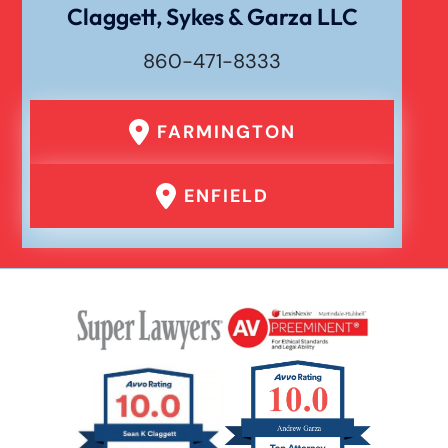
Claggett, Sykes & Garza LLC
860-471-8333
FARMINGTON
ENFIELD