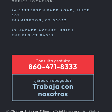
OFFICE LOCATION:
76 BATTERSON PARK ROAD, SUITE
301
FARMINGTON, CT 06032
75 HAZARD AVENUE, UNIT I
ENFIELD CT 06082
Consulta gratuita
860-471-8333
¿Eres un abogado?
Trabaja con
nosotros
©
Claggett, Sykes & Garza Trial Lawyers
. All Rights