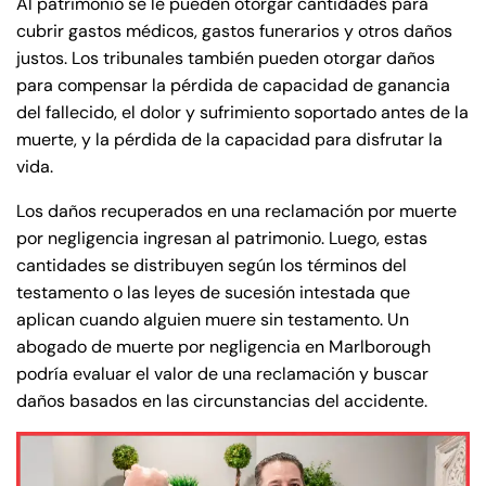
PM
PM
Al patrimonio se le pueden otorgar cantidades para
cubrir gastos médicos, gastos funerarios y otros daños
8:30 AM – 5:00
8:30 AM – 5:00
Friday
Friday
justos. Los tribunales también pueden otorgar daños
PM
PM
para compensar la pérdida de capacidad de ganancia
Saturday
Saturday
Closed
Closed
del fallecido, el dolor y sufrimiento soportado antes de la
Sunday
Sunday
Closed
Closed
muerte, y la pérdida de la capacidad para disfrutar la
vida.
Los daños recuperados en una reclamación por muerte
por negligencia ingresan al patrimonio. Luego, estas
cantidades se distribuyen según los términos del
testamento o las leyes de sucesión intestada que
aplican cuando alguien muere sin testamento. Un
abogado de muerte por negligencia en Marlborough
podría evaluar el valor de una reclamación y buscar
daños basados en las circunstancias del accidente.