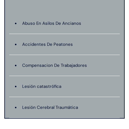
Abuso En Asilos De Ancianos
Accidentes De Peatones
Compensacion De Trabajadores
Lesión catastrófica
Lesión Cerebral Traumática
Lesiones Personales