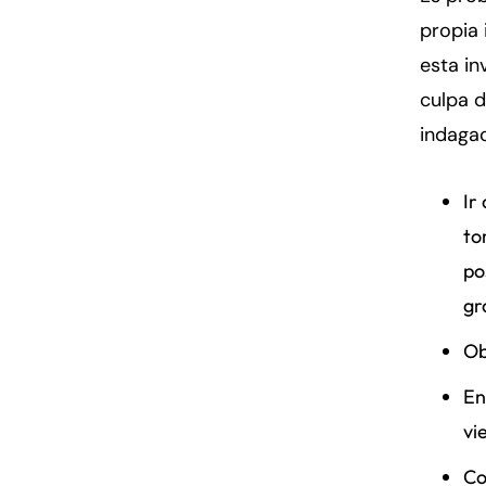
propia 
esta in
culpa d
indaga
Ir
to
po
gr
Ob
En
vi
Co