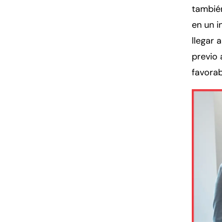
también
en un i
llegar 
previo 
favorabl