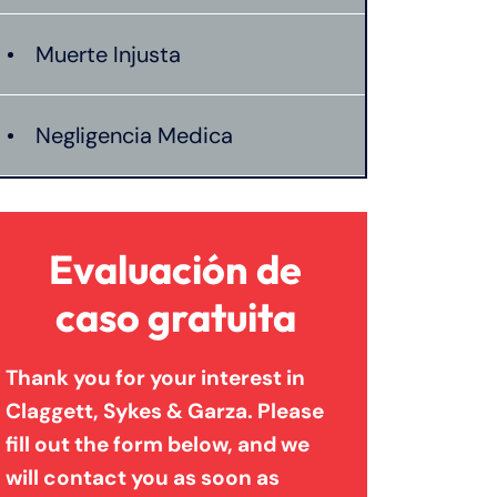
Muerte Injusta
Negligencia Medica
Evaluación de
caso gratuita
Thank you for your interest in
Claggett, Sykes & Garza. Please
fill out the form below, and we
will contact you as soon as