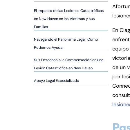
er
Afortu
so
El Impacto de las Lesiones Catastróficas
lesione
n
en New Haven en las Víctimas y sus
al
Familias
En Clag
Inj
ur
enfrent
Navegando el Panorama Legal: Cómo
y
Podemos Ayudar
equipo
d
victori
e
Sus Derechos a la Compensación en una
C
de un v
Lesión Catastrófica en New Haven
o
por le
n
Apoyo Legal Especializado
Connec
n
consult
ec
ti
lesion
cu
t
Pa