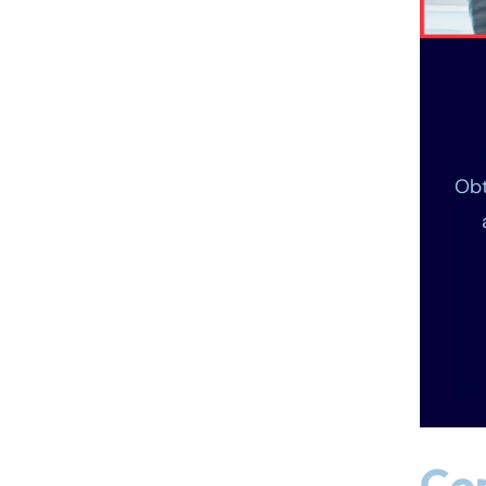
Obt
Co