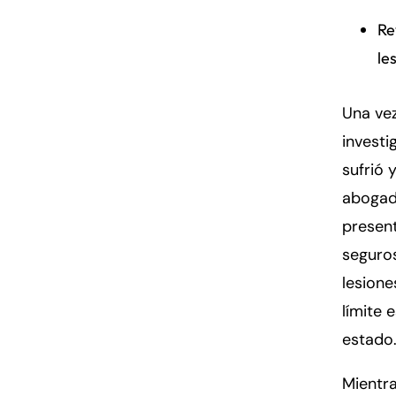
Re
le
Una ve
investi
sufrió 
abogad
presen
seguro
lesione
límite 
estado
Mientra