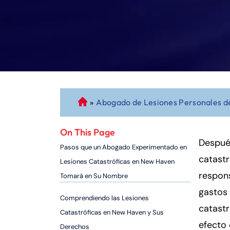
»
Abogado de Lesiones Personales 
A
b
o
On This Page
g
Después
Pasos que un Abogado Experimentado en
a
catastr
Lesiones Catastróficas en New Haven
d
respon
Tomará en Su Nombre
o
gastos 
d
Comprendiendo las Lesiones
e
catastr
Catastróficas en New Haven y Sus
P
efecto 
Derechos