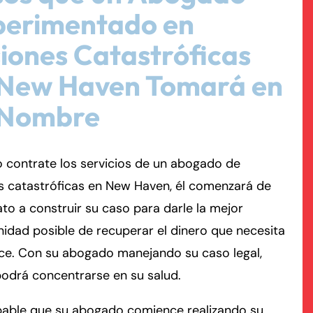
perimentado en
rmington - Hours
field - Hours
iones Catastróficas
 New Haven Tomará en
swering Service 24/7
swering Service 24/7
Office Hours
Office Hours
nday
nday
8:30 AM – 5:00 PM
8:30 AM – 5:00 PM
 Nombre
esday
esday
8:30 AM – 5:00 PM
8:30 AM – 5:00 PM
dnesday
dnesday
8:30 AM – 5:00 PM
8:30 AM – 5:00 PM
 contrate los servicios de un abogado de
ursday
ursday
8:30 AM – 5:00 PM
8:30 AM – 5:00 PM
s catastróficas en New Haven, él comenzará de
iday
iday
8:30 AM – 5:00 PM
8:30 AM – 5:00 PM
to a construir su caso para darle la mejor
turday
turday
Closed
Closed
idad posible de recuperar el dinero que necesita
nday
nday
Closed
Closed
ce. Con su abogado manejando su caso legal,
odrá concentrarse en su salud.
bable que su abogado comience realizando su