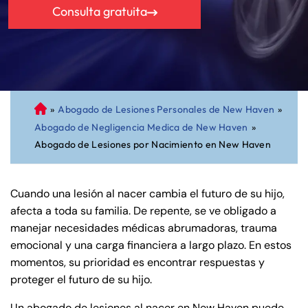
Consulta gratuita
»
Abogado de Lesiones Personales de New Haven
»
A
Abogado de Negligencia Medica de New Haven
»
bo
Abogado de Lesiones por Nacimiento en New Haven
ga
do
de
Cuando una lesión al nacer cambia el futuro de su hijo,
Pe
afecta a toda su familia. De repente, se ve obligado a
rs
manejar necesidades médicas abrumadoras, trauma
on
emocional y una carga financiera a largo plazo. En estos
al
momentos, su prioridad es encontrar respuestas y
Inj
proteger el futuro de su hijo.
ur
y
Un abogado de lesiones al nacer en New Haven puede