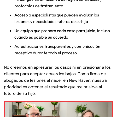
Answering Service
Answering Service
protocolos de tratamiento
Office Hours
Office Hours
24/7
24/7
Acceso a especialistas que pueden evaluar las
8:30 AM – 5:00
8:30 AM – 5:00
lesiones y necesidades futuras de su hijo
Monday
Monday
PM
PM
Un equipo que prepara cada caso para juicio, incluso
8:30 AM – 5:00
8:30 AM – 5:00
cuando es posible un acuerdo
Tuesday
Tuesday
PM
PM
Actualizaciones transparentes y comunicación
8:30 AM – 5:00
8:30 AM – 5:00
receptiva durante todo el proceso
Wednesday
Wednesday
PM
PM
8:30 AM – 5:00
8:30 AM – 5:00
No creemos en apresurar los casos ni en presionar a los
Thursday
Thursday
PM
PM
clientes para aceptar acuerdos bajos. Como firma de
abogados de lesiones al nacer en New Haven, nuestra
8:30 AM – 5:00
8:30 AM – 5:00
Friday
Friday
prioridad es obtener el resultado que mejor sirva al
PM
PM
futuro de su hijo.
Saturday
Saturday
Closed
Closed
Sunday
Sunday
Closed
Closed