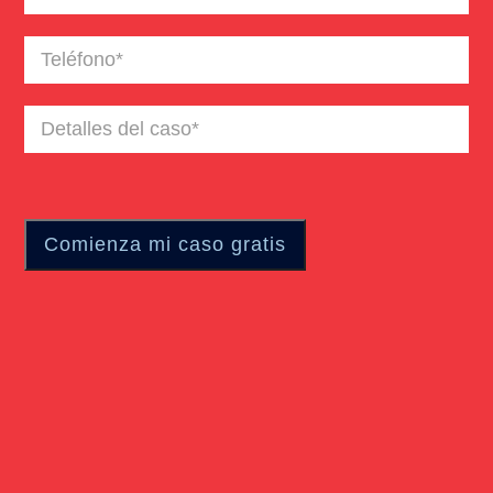
electrónico
(Required)
Teléfono
(Required)
Detalles
del
caso
(Required)