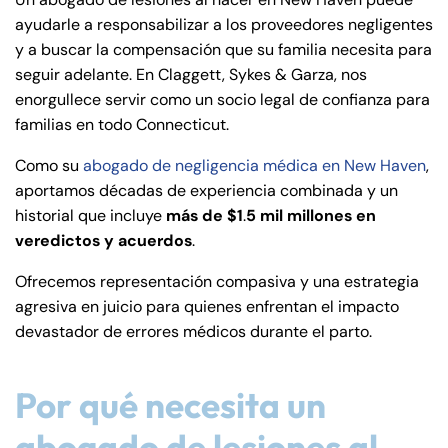
de
ayudarle a responsabilizar a los proveedores negligentes
C
y a buscar la compensación que su familia necesita para
on
seguir adelante. En Claggett, Sykes & Garza, nos
ne
enorgullece servir como un socio legal de confianza para
cti
familias en todo Connecticut.
cu
t
Como su
abogado de negligencia médica en New Haven
,
aportamos décadas de experiencia combinada y un
historial que incluye
más de $1
.
5 mil millones en
veredictos y acuerdos
.
Ofrecemos representación compasiva y una estrategia
agresiva en juicio para quienes enfrentan el impacto
devastador de errores médicos durante el parto.
Por qué necesita un
abogado de lesiones al