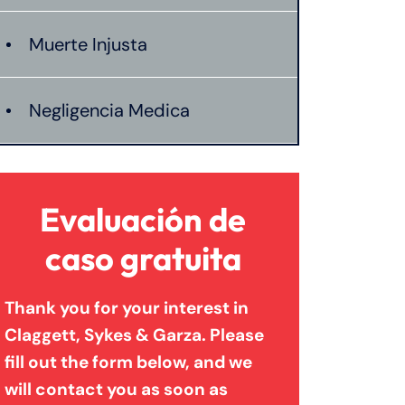
Muerte Injusta
Negligencia Medica
Evaluación de
caso gratuita
Thank you for your interest in
Claggett, Sykes & Garza. Please
fill out the form below, and we
will contact you as soon as