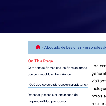
»
Abogado de Lesiones Personales 
A
b
o
On This Page
g
Los pro
Compensación tras una lesión relacionada
a
genera
con un inmueble en New Haven
d
visitan
o
¿Qué tipo de cuidado debe un propietario?
incluye
d
e
Defensas potenciales en un caso de
otros 
P
responsabilidad por locales
respon