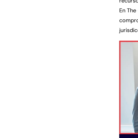
recurs
En The 
compr
jurisdi