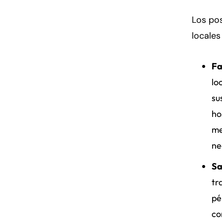
Los pos
locales
Fa
lo
su
ho
me
ne
Sa
tr
pé
co