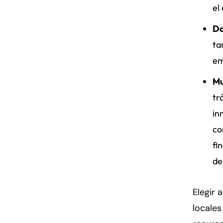
el
Do
ta
em
Mu
tr
in
co
fi
de
Elegir
locales