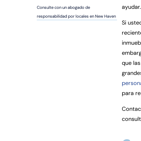
er
ayudar.
Consulte con un abogado de
so
responsabilidad por locales en New Haven
n
Si uste
al
recient
Inj
ur
inmueb
y
embarg
d
que las
e
C
grande
o
person
n
para r
n
ec
Contac
ti
consult
cu
t