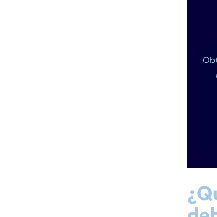
Obt
¿Qu
deb