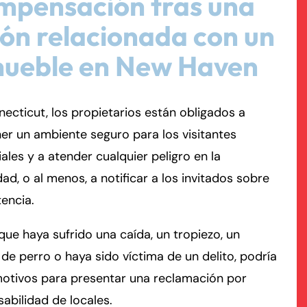
mpensación tras una
ión relacionada con un
rmington - Hours
field - Hours
mueble en New Haven
swering Service 24/7
swering Service 24/7
Office Hours
Office Hours
nday
nday
8:30 AM – 5:00 PM
8:30 AM – 5:00 PM
ecticut, los propietarios están obligados a
esday
esday
8:30 AM – 5:00 PM
8:30 AM – 5:00 PM
r un ambiente seguro para los visitantes
dnesday
dnesday
8:30 AM – 5:00 PM
8:30 AM – 5:00 PM
ales y a atender cualquier peligro en la
ursday
ursday
8:30 AM – 5:00 PM
8:30 AM – 5:00 PM
ad, o al menos, a notificar a los invitados sobre
iday
iday
8:30 AM – 5:00 PM
8:30 AM – 5:00 PM
tencia.
turday
turday
Closed
Closed
nday
nday
Closed
Closed
que haya sufrido una caída, un tropiezo, un
de perro o haya sido víctima de un delito, podría
motivos para presentar una reclamación por
abilidad de locales.